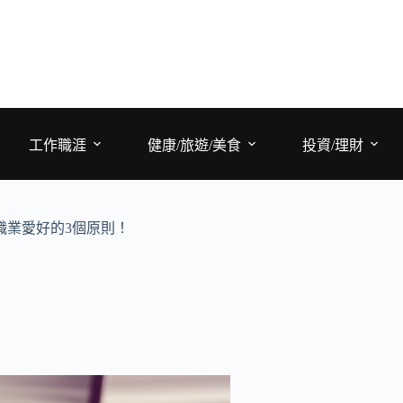
工作職涯
健康/旅遊/美食
投資/理財
職業愛好的3個原則！