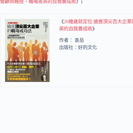
營顧問親授‧職場菁英的自我養成術
》)
《
20幾歲就定位:搶進頂尖百大企
英的自我養成術
》
作者： 袁岳
出版社：好的文化