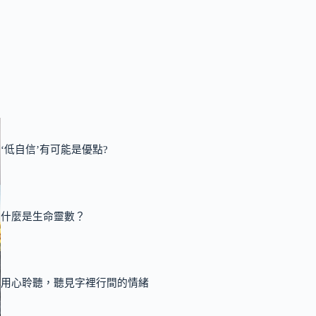
‘低自信’有可能是優點?
什麼是生命靈數？
用心聆聽，聽見字裡行間的情緒