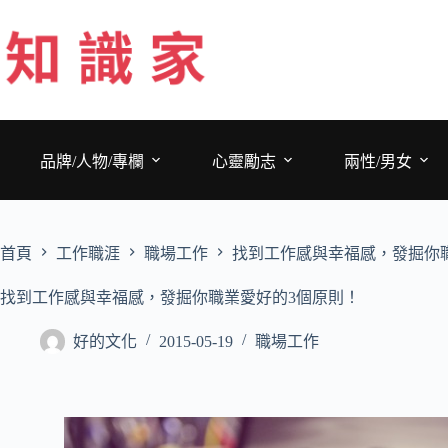
跳
至
主
要
內
容
品牌/人物/專欄
心靈勵志
兩性/男女
首頁
工作職涯
職場工作
找到工作感與幸福感，發掘你
找到工作感與幸福感，發掘你職業愛好的3個原則！
好的文化
2015-05-19
職場工作