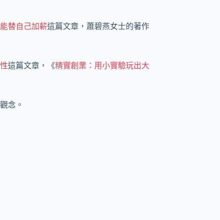
能替自己加薪
這篇文章，蕭碧燕女士的著作
性
這篇文章，《
精實創業：用小實驗玩出大
觀念。