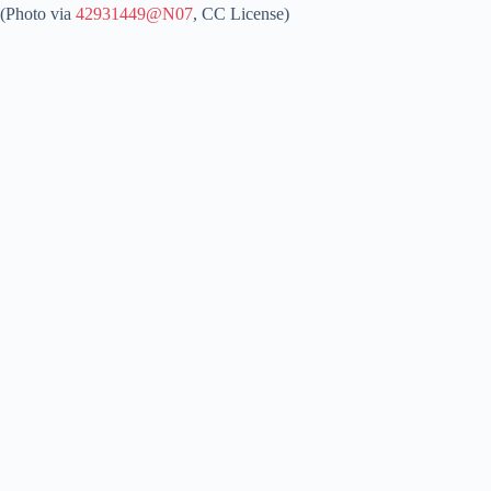
(Photo via
42931449@N07
, CC License)