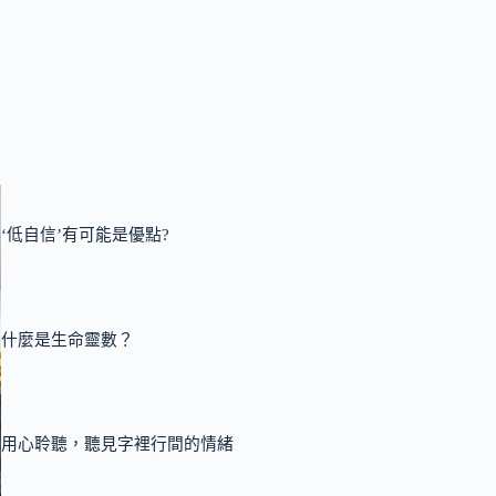
‘低自信’有可能是優點?
什麼是生命靈數？
用心聆聽，聽見字裡行間的情緒