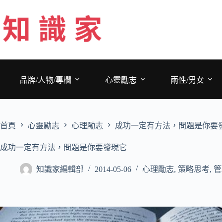
跳
至
主
要
內
容
品牌/人物/專欄
心靈勵志
兩性/男女
首頁
心靈勵志
心理勵志
成功一定有方法，問題是你要
成功一定有方法，問題是你要發現它
知識家編輯部
2014-05-06
心理勵志
,
策略思考
,
管