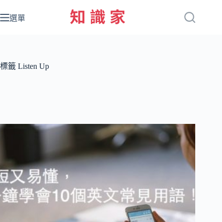
跳
至
選單
主
要
內
容
標籤
Listen Up