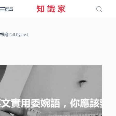
跳
至
選單
主
要
內
容
標籤
full-figured