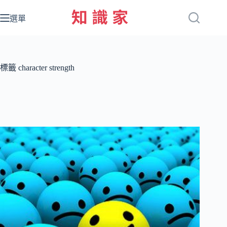
跳
至
選單
主
要
內
容
標籤
character strength