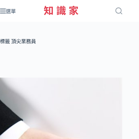
跳
至
選單
主
要
內
容
標籤
頂尖業務員