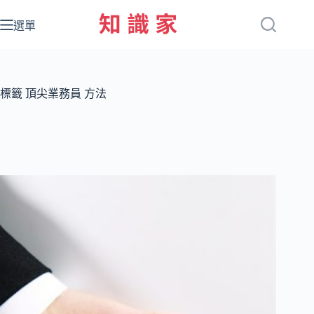
跳
至
選單
主
要
內
容
標籤
頂尖業務員 方法