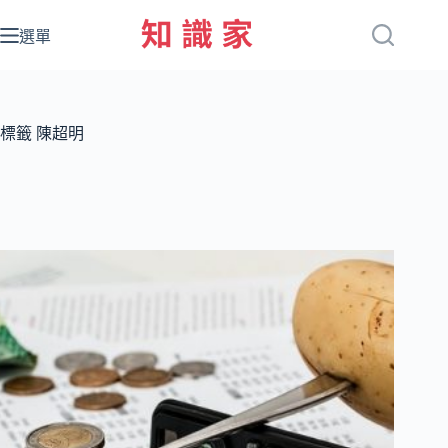
跳
至
選單
主
要
內
容
標籤
陳超明