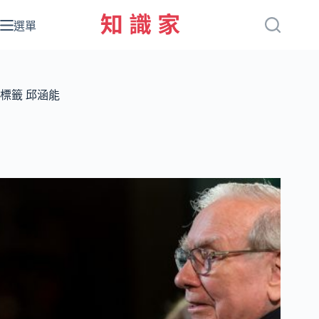
跳
至
選單
主
要
內
容
標籤
邱涵能