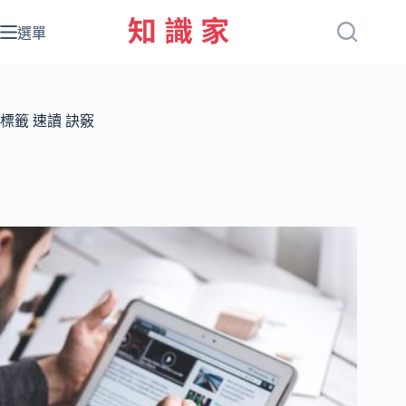
跳
至
選單
主
要
內
容
標籤
速讀 訣竅