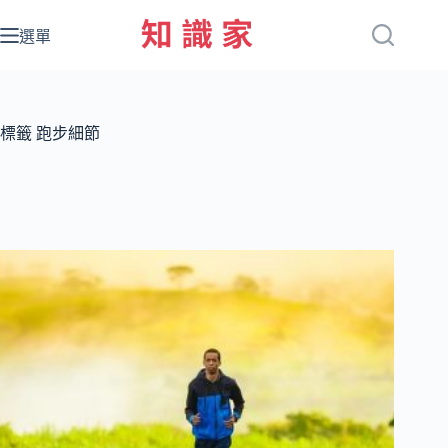
跳
至
選單
主
要
內
容
標籤
跑步細節