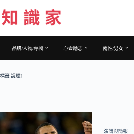
跳
至
主
要
內
容
品牌/人物/專欄
心靈勵志
兩性/男女
標籤
說理I
演講與簡報