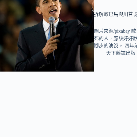
拆解歐巴馬與川普 
圖片來源/pixab
死的人，應該好好欣
腳步的演說。 四年
天下雜誌出版