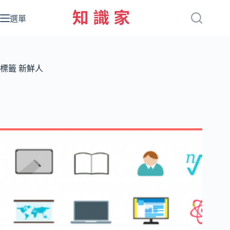
跳
至
選單
主
要
內
容
標籤
新鮮人