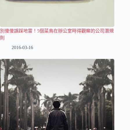
別傻傻誤踩地雷！5個菜鳥在辦公室時得觀察的公司潛規
則
2016-03-16