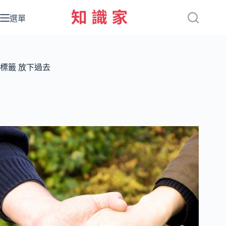
跳
至
選單
主
要
內
容
標籤
放下過去