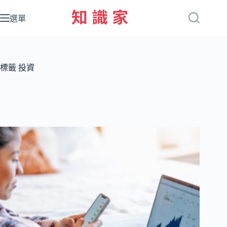
跳
至
選單
主
要
內
容
標籤
投資