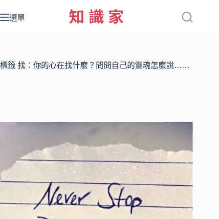
跳
至
選單
主
要
內
容
標籤
找：你的心在找什麼？問問自己的靈魂怎麼說……