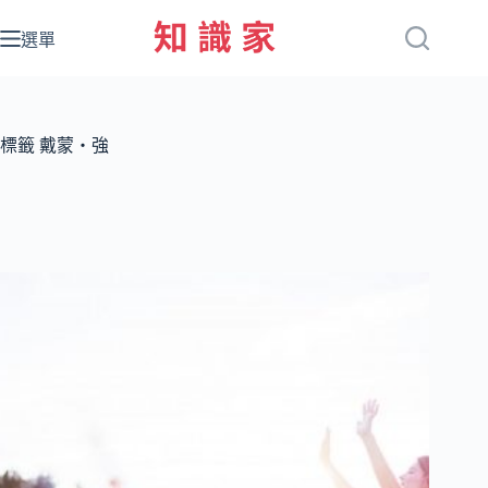
跳
至
選單
主
要
內
容
標籤
戴蒙‧強