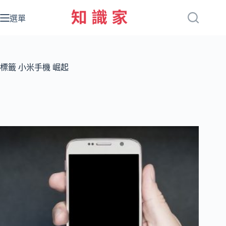
跳
至
選單
主
要
內
容
標籤
小米手機 崛起