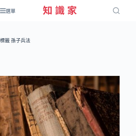
跳
至
選單
主
要
內
容
標籤
孫子兵法