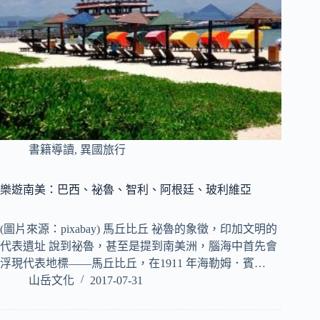
書籍導讀
,
異國旅行
樂遊南美：巴西、祕魯、智利、阿根廷、玻利維亞
(圖片來源：pixabay) 馬丘比丘 祕魯的象徵，印加文明的
代表遺址 說到祕魯，甚至是提到南美洲，腦海中首先會
浮現代表地標――馬丘比丘，在1911 年海勒姆．賓…
山岳文化
2017-07-31