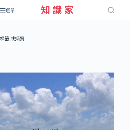
跳
至
選單
主
要
內
容
標籤
咸炳賢