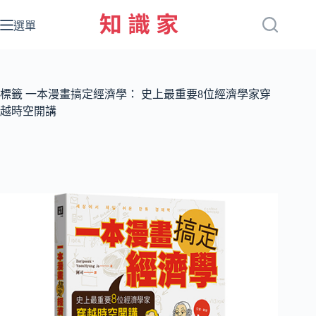
跳
至
選單
主
要
內
容
標籤
一本漫畫搞定經濟學： 史上最重要8位經濟學家穿
越時空開講