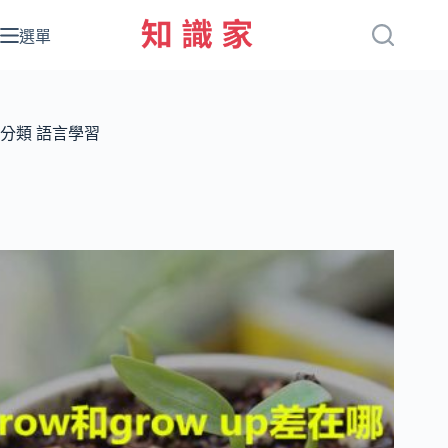
跳
至
選單
主
要
內
容
分類
語言學習