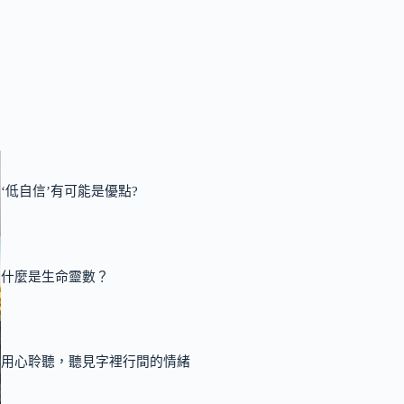
‘低自信’有可能是優點?
什麼是生命靈數？
用心聆聽，聽見字裡行間的情緒