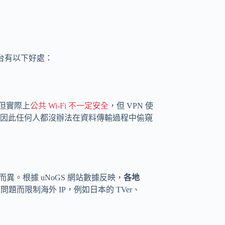
平台有以下好處：
，但實際上
公共 Wi-Fi 不一定安全
，但 VPN 使
因此任何人都沒辦法在資料傳輸過程中偷窺
因版權而異。根據 uNoGS 網站數據反映，
各地
題而限制海外 IP，例如日本的 TVer、