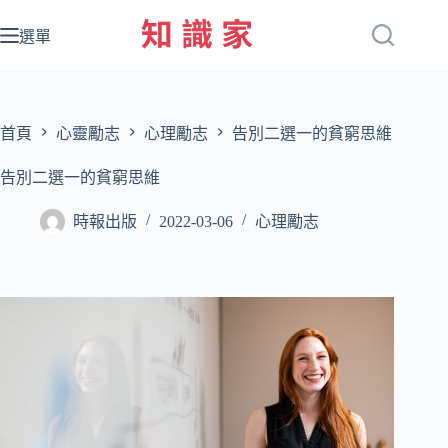
跳
至
選單
主
要
內
容
首頁
心靈勵志
心理勵志
告別二選一的貧窮思維
告別二選一的貧窮思維
時報出版
2022-03-06
心理勵志