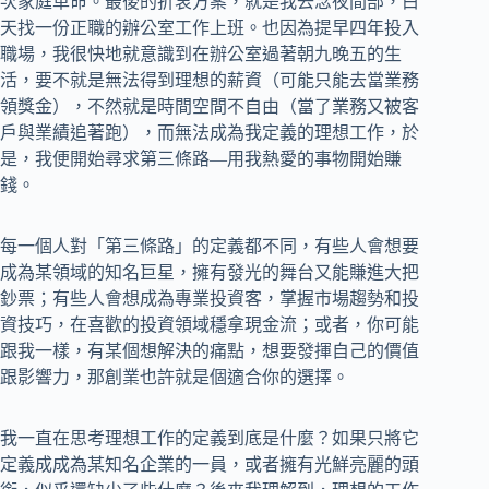
次家庭革命。最後的折衷方案，就是我去念夜間部，白
天找一份正職的辦公室工作上班。也因為提早四年投入
職場，我很快地就意識到在辦公室過著朝九晚五的生
活，要不就是無法得到理想的薪資（可能只能去當業務
領獎金），不然就是時間空間不自由（當了業務又被客
戶與業績追著跑），而無法成為我定義的理想工作，於
是，我便開始尋求第三條路—用我熱愛的事物開始賺
錢。
每一個人對「第三條路」的定義都不同，有些人會想要
成為某領域的知名巨星，擁有發光的舞台又能賺進大把
鈔票；有些人會想成為專業投資客，掌握市場趨勢和投
資技巧，在喜歡的投資領域穩拿現金流；或者，你可能
跟我一樣，有某個想解決的痛點，想要發揮自己的價值
跟影響力，那創業也許就是個適合你的選擇。
我一直在思考理想工作的定義到底是什麼？如果只將它
定義成成為某知名企業的一員，或者擁有光鮮亮麗的頭