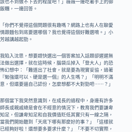
該也不到做不下去的程度吧！」薇薇一邊吃著手上的御
飯糰，一邊回答。
「你們不覺得這個問題很有趣嗎？網路上也有人在聊愛
情跟麵包到底要選哪個？我也覺得這個好難選唷。」小
芳越講越起勁。
我陷入沈思，想要趕快選出一個答案加入話題卻遲遲無
法做出選擇，就在這時候，腦袋瓜掉入「登大人」的恐
怖幻想中：「難道出了社會，就是要為現實妥協，過著
『勉強還可以、硬是選一個』的人生嗎？」「明明不滿
意，但還要逼自己認份，怎麼想都不大對勁吧⋯⋯？」
那個當下我突然意識到，在成長的過程中，身邊有許多
師長或親戚總是會在不經意的情況下，教育我們要謙卑
知足，但謙卑知足和自我價值貶低其實只有一線之隔，
當我們開始聽到「天底下哪有那麼好的事？」「這樣就
已經夠好啦！還想要多要求什麼？」「不要不切實際，