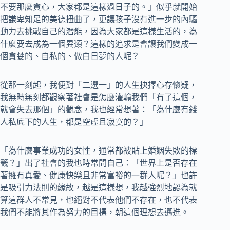
不要那麼貪心，大家都是這樣過日子的。」似乎就開始
把謙卑知足的美德扭曲了，更讓孩子沒有進一步的內驅
動力去挑戰自己的潛能，因為大家都是這樣生活的，為
什麼要去成為一個異類？這樣的追求是會讓我們變成一
個貪婪的、自私的、做白日夢的人呢？
從那一刻起，我便對「二選一」的人生抉擇心存懷疑，
我無時無刻都觀察著社會是怎麼灌輸我們「有了這個，
就會失去那個」的觀念，我也經常想著：「為什麼有錢
人私底下的人生，都是空虛且寂寞的？」
「為什麼事業成功的女性，通常都被貼上婚姻失敗的標
籤？」出了社會的我也時常問自己：「世界上是否存在
著擁有真愛、健康快樂且非常富裕的一群人呢？」也許
是吸引力法則的緣故，越是這樣想，我越強烈地認為就
算這群人不常見，也絕對不代表他們不存在，也不代表
我們不能將其作為努力的目標，朝這個理想去邁進。