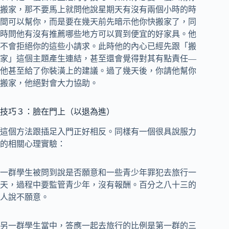
搬家，那不要馬上就問他說星期天有沒有兩個小時的時
間可以幫你，而是要在幾天前先暗示他你快搬家了，同
時問他有沒有推薦哪些地方可以買到便宜的好家具。他
不會拒絕你的這些小請求。此時他的內心已經先跟「搬
家」這個主題產生連結，甚至還會覺得對其有點責任—
他甚至給了你裝潢上的建議。過了幾天後，你請他幫你
搬家，他絕對會大力協助。
技巧３：臉在門上（以退為進）
這個方法跟插足入門正好相反。同樣有一個很具說服力
的相關心理實驗：
一群學生被問到說是否願意和一些青少年罪犯去旅行一
天，過程中要監管青少年，沒有報酬。百分之八十三的
人說不願意。
另一群學生當中，答應一起去旅行的比例是第一群的三