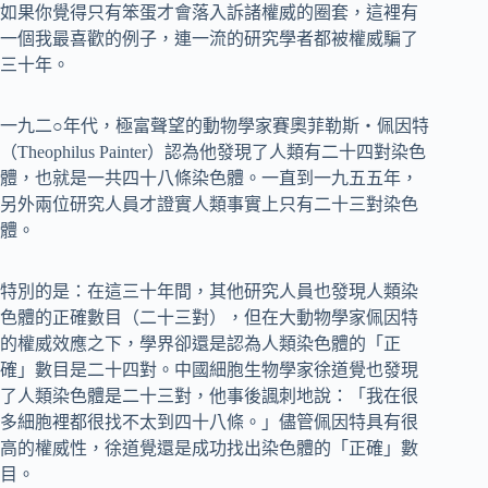
如果你覺得只有笨蛋才會落入訴諸權威的圈套，這裡有
一個我最喜歡的例子，連一流的研究學者都被權威騙了
三十年。
一九二○年代，極富聲望的動物學家賽奧菲勒斯‧佩因特
（Theophilus Painter）認為他發現了人類有二十四對染色
體，也就是一共四十八條染色體。一直到一九五五年，
另外兩位研究人員才證實人類事實上只有二十三對染色
體。
特別的是：在這三十年間，其他研究人員也發現人類染
色體的正確數目（二十三對），但在大動物學家佩因特
的權威效應之下，學界卻還是認為人類染色體的「正
確」數目是二十四對。中國細胞生物學家徐道覺也發現
了人類染色體是二十三對，他事後諷刺地說：「我在很
多細胞裡都很找不太到四十八條。」儘管佩因特具有很
高的權威性，徐道覺還是成功找出染色體的「正確」數
目。