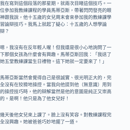
我在寫到這個段落的那星期，就兩次目睹這個技巧。一
位參加我教練課程的學員馬蒂亞斯，帶著閃閃發亮的眼
神跟我說，他十五歲的女兒周末會來參加我的教練課學
習論辯技巧。我馬上就起了疑心：十五歲的人想學論
辯？
嗯，我沒有在反年輕人喔！但我還是很小心地詢問了一
下那個女孩為什麼會有興趣。馬蒂亞斯回我：「我送了
她五堂教練課當生日禮物。這下她就一定要來了！」
馬蒂亞斯當然會覺得自己是很誠實、很光明正大的，完
全沒有在狡猾地操控。當我向他提到他（無意識）用到
的操控技巧時，他的辯解當然是他的意圖是純正又崇高
的。是啊！他只是為了他女兒好！
幾天後他女兒來上課了。臉上沒有笑容。對教練課程完
全沒興趣。她被爸爸巧妙地擺了一道。