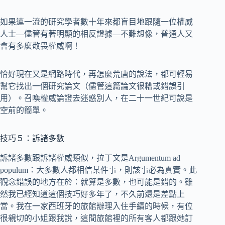
如果連一流的研究學者數十年來都盲目地跟隨一位權威
人士—儘管有著明顯的相反證據—不難想像，普通人又
會有多麼敬畏權威啊！
恰好現在又是網路時代，再怎麼荒唐的說法，都可輕易
幫它找出一個研究論文（儘管這篇論文很糟或錯誤引
用）。召喚權威論證去迷惑別人，在二十一世紀可說是
空前的簡單。
技巧５：訴諸多數
訴諸多數跟訴諸權威類似，拉丁文是Argumentum ad
populum：大多數人都相信某件事，則該事必為真實。此
觀念錯誤的地方在於：就算是多數，也可能是錯的。雖
然我已經知道這個技巧好多年了，不久前還是差點上
當。我在一家西班牙的旅館辦理入住手續的時候，有位
很親切的小姐跟我說，這間旅館裡的所有客人都跟她訂