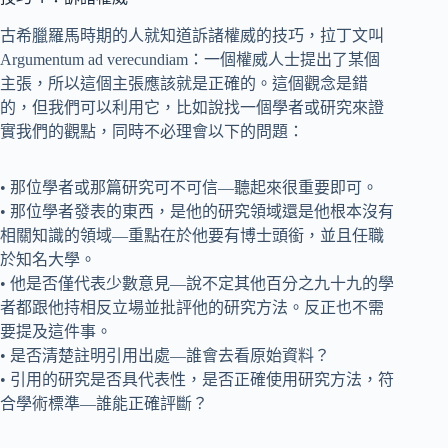
古希臘羅馬時期的人就知道訴諸權威的技巧，拉丁文叫
Argumentum ad verecundiam：一個權威人士提出了某個
主張，所以這個主張應該就是正確的。這個觀念是錯
的，但我們可以利用它，比如說找一個學者或研究來證
實我們的觀點，同時不必理會以下的問題：
• 那位學者或那篇研究可不可信—聽起來很重要即可。
• 那位學者發表的東西，是他的研究領域還是他根本沒有
相關知識的領域—重點在於他要有博士頭銜，並且任職
於知名大學。
• 他是否僅代表少數意見—說不定其他百分之九十九的學
者都跟他持相反立場並批評他的研究方法。反正也不需
要提及這件事。
• 是否清楚註明引用出處—誰會去看原始資料？
• 引用的研究是否具代表性，是否正確使用研究方法，符
合學術標準—誰能正確評斷？