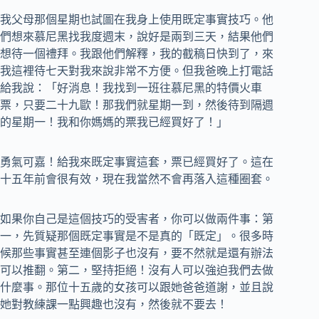
我父母那個星期也試圖在我身上使用既定事實技巧。他
們想來慕尼黑找我度週末，說好是兩到三天，結果他們
想待一個禮拜。我跟他們解釋，我的截稿日快到了，來
我這裡待七天對我來說非常不方便。但我爸晚上打電話
給我說：「好消息！我找到一班往慕尼黑的特價火車
票，只要二十九歐！那我們就星期一到，然後待到隔週
的星期一！我和你媽媽的票我已經買好了！」
勇氣可嘉！給我來既定事實這套，票已經買好了。這在
十五年前會很有效，現在我當然不會再落入這種圈套。
如果你自己是這個技巧的受害者，你可以做兩件事：第
一，先質疑那個既定事實是不是真的「既定」。很多時
候那些事實甚至連個影子也沒有，要不然就是還有辦法
可以推翻。第二，堅持拒絕！沒有人可以強迫我們去做
什麼事。那位十五歲的女孩可以跟她爸爸道謝，並且說
她對教練課一點興趣也沒有，然後就不要去！