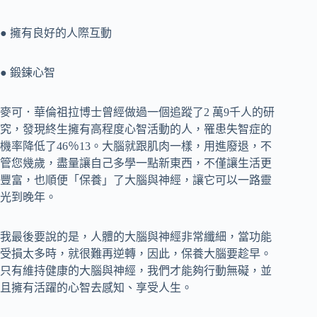
● 擁有良好的人際互動
● 鍛鍊心智
麥可．華倫祖拉博士曾經做過一個追蹤了2 萬9千人的研
究，發現終生擁有高程度心智活動的人，罹患失智症的
機率降低了46％13。大腦就跟肌肉一樣，用進廢退，不
管您幾歲，盡量讓自己多學一點新東西，不僅讓生活更
豐富，也順便「保養」了大腦與神經，讓它可以一路靈
光到晚年。
我最後要說的是，人體的大腦與神經非常纖細，當功能
受損太多時，就很難再逆轉，因此，保養大腦要趁早。
只有維持健康的大腦與神經，我們才能夠行動無礙，並
且擁有活躍的心智去感知、享受人生。