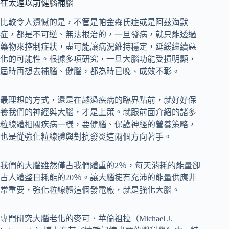
在太遲以前健腦補腦
比較令人遺憾的是，不管是帕金森氏症或是阿茲海默
症，都是不可逆、無法根治的，一旦發病，就只能透過
藥物來控制症狀，盡可能讓病況維持穩定，延緩繼續惡
化的可能性。根據多項研究，一旦大腦功能受損明顯，
屆時再想去補腦、健腦，都為時已晚、成效不彰。
最理想的方式，還是在越過疾病的臨界點前，就好好保
養我們的神經與大腦，才是上策。就跟前面介紹的諸多
粒線體相關疾病一樣，要健腦、保護神經的營養策略，
也是從強化粒線體與對抗發炎這兩個方向著手。
我們的大腦雖然僅占我們體重的2％，每天消耗的能量卻
占人體整日耗能的20％。讓大腦擁有充沛的能量供應非
常重要，強化粒線體這個發電廠，就是強化大腦。
專門研究大腦老化的麥可．華倫祖拉（Michael J.