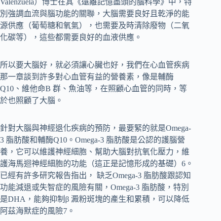
Valenzuela）博士在其《遠離記憶盡頭的腦科學》中，特
別強調血流與腦功能的關聯，大腦需要良好且乾淨的能
源供應（葡萄糖和氧氣），也需要及時清除廢物（二氧
化碳等），這些都需要良好的血液供應。
所以要大腦好，就必須讓心臟也好，我們在心血管疾病
那一章談到許多對心血管有益的營養素，像是輔酶
Q10、維他命B 群、魚油等，在照顧心血管的同時，等
於也照顧了大腦。
針對大腦與神經退化疾病的預防，最要緊的就是Omega-
3 脂肪酸和輔酶Q10。Omega-3 脂肪酸是公認的護腦營
養，它可以維護神經細胞、幫助大腦對抗氧化壓力，維
護海馬迴神經細胞的功能（這正是記憶形成的基礎）6。
已經有許多研究報告指出， 缺乏Omega-3 脂肪酸跟認知
功能減退或失智症的風險有關，Omega-3 脂肪酸，特別
是DHA，能夠抑制β 澱粉斑塊的產生和累積，可以降低
阿茲海默症的風險7。