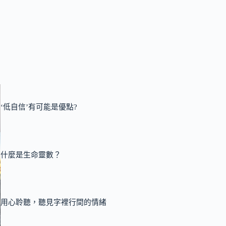
‘低自信’有可能是優點?
什麼是生命靈數？
用心聆聽，聽見字裡行間的情緒