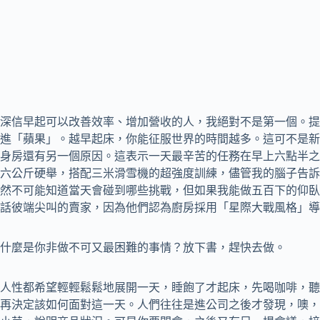
深信早起可以改善效率、增加營收的人，我絕對不是第一個。提
進「蘋果」。越早起床，你能征服世界的時間越多。這可不是新
身房還有另一個原因。這表示一天最辛苦的任務在早上六點半之
六公斤硬舉，搭配三米滑雪機的超強度訓練，儘管我的腦子告訴
然不可能知道當天會碰到哪些挑戰，但如果我能做五百下的仰臥
話彼端尖叫的賣家，因為他們認為廚房採用「星際大戰風格」導
什麼是你非做不可又最困難的事情？放下書，趕快去做。
人性都希望輕輕鬆鬆地展開一天，睡飽了才起床，先喝咖啡，聽
再決定該如何面對這一天。人們往往是進公司之後才發現，噢，