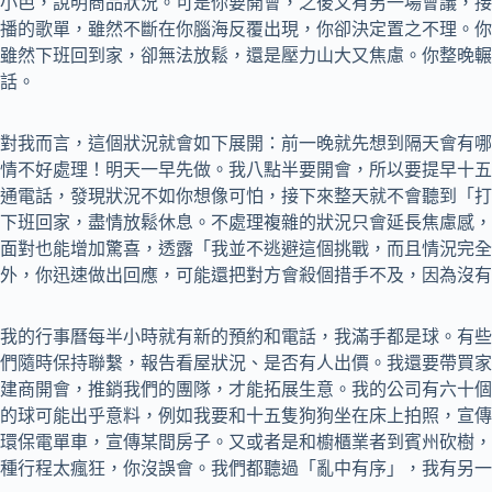
小芭，說明商品狀況。可是你要開會，之後又有另一場會議，接
播的歌單，雖然不斷在你腦海反覆出現，你卻決定置之不理。你
雖然下班回到家，卻無法放鬆，還是壓力山大又焦慮。你整晚輾
話。
對我而言，這個狀況就會如下展開：前一晚就先想到隔天會有哪
情不好處理！明天一早先做。我八點半要開會，所以要提早十五
通電話，發現狀況不如你想像可怕，接下來整天就不會聽到「打
下班回家，盡情放鬆休息。不處理複雜的狀況只會延長焦慮感，
面對也能增加驚喜，透露「我並不逃避這個挑戰，而且情況完全
外，你迅速做出回應，可能還把對方會殺個措手不及，因為沒有
我的行事曆每半小時就有新的預約和電話，我滿手都是球。有些
們隨時保持聯繫，報告看屋狀況、是否有人出價。我還要帶買家
建商開會，推銷我們的團隊，才能拓展生意。我的公司有六十個
的球可能出乎意料，例如我要和十五隻狗狗坐在床上拍照，宣傳
環保電單車，宣傳某間房子。又或者是和櫥櫃業者到賓州砍樹，
種行程太瘋狂，你沒誤會。我們都聽過「亂中有序」，我有另一