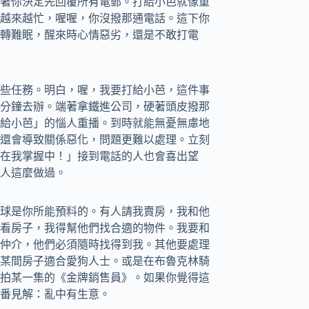
著你決定先回覆所有電郵。打給小芭就像重
越來越忙，喔喔，你沒撥那通電話。這下你
轉難眠，醒來時心情惡劣，還是不敢打電
些任務。明白，喔，我要打給小芭，這件事
分鐘去辦。端著拿鐵進公司，硬著頭皮撥那
給小芭」的惱人重播。到時就能無憂無慮地
還會導致關係惡化，問題更難以處理。立刻
在我掌握中！」接到電話的人也會喜出望
人這麼做過。
球是你所能預料的。有人請我賣房，我和他
看房子，我得幫他們找合適的物件。我要和
仲介，他們必須隨時找得到我。其他要處理
某間房子適合愛狗人士。或是在布魯克林騎
拍某一集的《金牌銷售員》。如果你覺得這
番見解：亂中有生意。