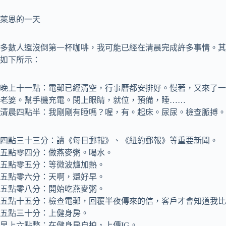
萊恩的一天
多數人還沒倒第一杯咖啡，我可能已經在清晨完成許多事情。其
如下所示：
晚上十一點：電郵已經清空，行事曆都安排好。慢著，又來了一
老婆。幫手機充電。閉上眼睛，就位，預備，睡……
清晨四點半：我剛剛有睡嗎？喔，有。起床。尿尿。檢查脈搏。
四點三十三分：讀《每日郵報》、《紐約郵報》等重要新聞。
五點零四分：做燕麥粥。喝水。
五點零五分：等微波爐加熱。
五點零六分：天啊，還好早。
五點零八分：開始吃燕麥粥。
五點十五分：檢查電郵，回覆半夜傳來的信，客戶才會知道我比
五點三十分：上健身房。
早上六點整：在健身房自拍，上傳IG。