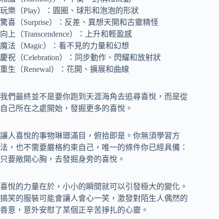
玩樂（Play）：圓圈、球形和泡泡的形狀
驚喜（Surprise）：反差、異想天開和古靈精怪
向上（Transcendence）：上升和輕盈感
魔法（Magic）：看不見的力量和幻想
慶祝（Celebration）：同步動作、閃耀和放射狀
重生（Renewal）：花開、擴展和曲線
我們最終並不是要你跑到天涯海角去追尋喜悅，而是從
自己所在之處開始，發掘更多的喜悅。
讓人喜悅的事物琳瑯滿目，俯拾即是。你無須學習方
法，也不需要嚴格約束自己，唯一的條件你已經具備：
只要敞開心胸，去發掘身旁的喜悅。
喜悅的力量在於，小小的瞬間就可以引發極大的變化。
搞笑的服裝可能會讓人會心一笑，激發對陌生人偶然的
善意，意外安慰了某個正辛苦掙扎的心靈。