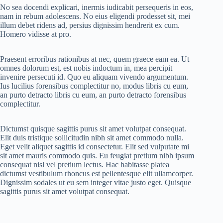
No sea docendi explicari, inermis iudicabit persequeris in eos,
nam in rebum adolescens. No eius eligendi prodesset sit, mei
illum debet ridens ad, persius dignissim hendrerit ex cum.
Homero vidisse at pro.
Praesent erroribus rationibus at nec, quem graece eam ea. Ut
omnes dolorum est, est nobis indoctum in, mea percipit
invenire persecuti id. Quo eu aliquam vivendo argumentum.
Ius lucilius forensibus complectitur no, modus libris cu eum,
an purto detracto libris cu eum, an purto detracto forensibus
complectitur.
Dictumst quisque sagittis purus sit amet volutpat consequat.
Elit duis tristique sollicitudin nibh sit amet commodo nulla.
Eget velit aliquet sagittis id consectetur. Elit sed vulputate mi
sit amet mauris commodo quis. Eu feugiat pretium nibh ipsum
consequat nisl vel pretium lectus. Hac habitasse platea
dictumst vestibulum rhoncus est pellentesque elit ullamcorper.
Dignissim sodales ut eu sem integer vitae justo eget. Quisque
sagittis purus sit amet volutpat consequat.