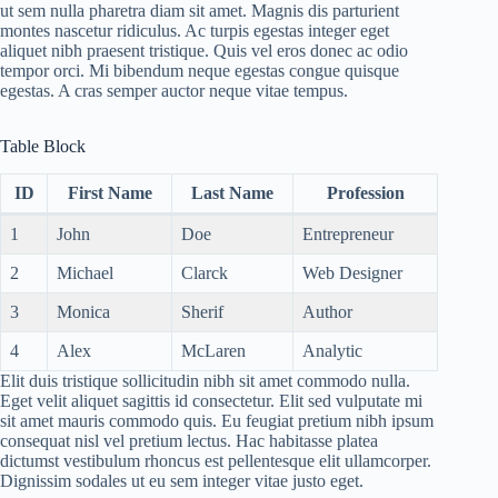
ut sem nulla pharetra diam sit amet. Magnis dis parturient
montes nascetur ridiculus. Ac turpis egestas integer eget
aliquet nibh praesent tristique. Quis vel eros donec ac odio
tempor orci. Mi bibendum neque egestas congue quisque
egestas. A cras semper auctor neque vitae tempus.
Table Block
ID
First Name
Last Name
Profession
1
John
Doe
Entrepreneur
2
Michael
Clarck
Web Designer
3
Monica
Sherif
Author
4
Alex
McLaren
Analytic
Elit duis tristique sollicitudin nibh sit amet commodo nulla.
Eget velit aliquet sagittis id consectetur. Elit sed vulputate mi
sit amet mauris commodo quis. Eu feugiat pretium nibh ipsum
consequat nisl vel pretium lectus. Hac habitasse platea
dictumst vestibulum rhoncus est pellentesque elit ullamcorper.
Dignissim sodales ut eu sem integer vitae justo eget.