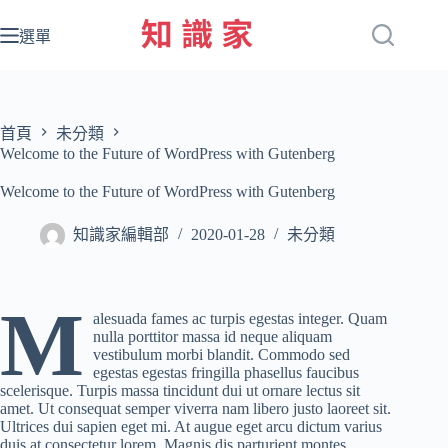
跳
至
選單
主
要
內
容
首頁
未分類
Welcome to the Future of WordPress with Gutenberg
Welcome to the Future of WordPress with Gutenberg
知識家編輯部
2020-01-28
未分類
M
alesuada fames ac turpis egestas integer. Quam
nulla porttitor massa id neque aliquam
vestibulum morbi blandit. Commodo sed
egestas egestas fringilla phasellus faucibus
scelerisque. Turpis massa tincidunt dui ut ornare lectus sit
amet. Ut consequat semper viverra nam libero justo laoreet sit.
Ultrices dui sapien eget mi. At augue eget arcu dictum varius
duis at consectetur lorem. Magnis dis parturient montes