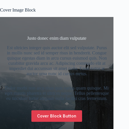
Cover Image Block
Justo donec enim diam vulputate
Est ultricies integer quis auctor elit sed vulputate. Purus
in mollis nunc sed id semper risus in hendrerit. Congue
quisque egestas diam in arcu cursus euismod quis. Non
curabitur gravida arcu ac. Adipiscing commodo elit at
imperdiet dui accumsan sit amet nulla. Enim tortor at
auctor urna nunc id cursus metus.
Dolor morbi non arcu risus quis varius quam quisque. Mi
eget mauris pharetra et ultrices neque. Tellus pellentesque
eu tincidunt tortor aliquam nulla facilisi cras fermentum.
Cover Block Button