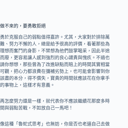
做不來的，要勇敢拒絕
勇於克服自己的弱點值得嘉許。尤其，大家對於排除萬
難、努力不懈的人，總是給予很高的評價，看著那些為
理想而奮鬥的身影，不禁想為他們鼓掌喝采，因此半途
而廢，更容易讓人感到強烈的良心譴責與愧疚。不過也
請你想想，那些曾為了改進缺點而賠上的時間其實相當
可觀，把心力都浪費在彌補劣勢上，也可能會影響到你
該盡的本分，得不償失，寶貴的時間就應該花在你拿手
的事物上，這樣才有意義。
再怎麼努力還是一樣，就代表你不應該繼續花那麼多時
間與弱點苦戰，不如放自己一馬吧！
像這種「魯蛇式思考」也無妨，你是否也老逼自己去做