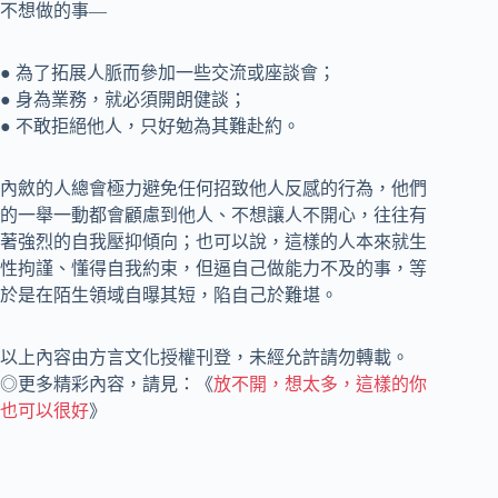
不想做的事—
● 為了拓展人脈而參加一些交流或座談會；
● 身為業務，就必須開朗健談；
● 不敢拒絕他人，只好勉為其難赴約。
內斂的人總會極力避免任何招致他人反感的行為，他們
的一舉一動都會顧慮到他人、不想讓人不開心，往往有
著強烈的自我壓抑傾向；也可以說，這樣的人本來就生
性拘謹、懂得自我約束，但逼自己做能力不及的事，等
於是在陌生領域自曝其短，陷自己於難堪。
以上內容由方言文化授權刊登，未經允許請勿轉載。
◎更多精彩內容，請見：《
放不開，想太多，這樣的你
也可以很好
》