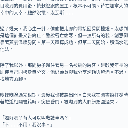
目收到的費用後，捲款逃跑的屋主，根本不可能。待在加拿大的
幸中的大幸，雖然沒電、沒瓦斯……
過了幾天，我心生一計，偷偷把走廊的電接回房間檯燈。沒想到
是這個計畫又告終止。雖說唇亡齒寒，但一無所有的我，創意倒
靠著蒸氣溫暖房間。第一天還算成功，但第二天開始，積滿水氣
他法。
除了我以外，那間房子還住著另一名被騙的房客，是較我年長的
即使自己同樣身無分文，他仍願意與我分享泡麵與燒酒。不過，
找地方落腳。
糊裡糊塗過完租期，最後我也被趕出門。白天我在圖書館打發時
著旅遊相關書籍時，突然昏倒，被嚇到的人們紛紛圍過來。
「還好嗎？有人可以叫救護車嗎？」
「不……不用，我沒事。」