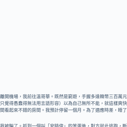
離開機場，我前往溫哥華。既然是窮遊，手握多達韓幣三百萬元
只覺得愚蠢得無法用言語形容）以為自己無所不能，就這樣爽快
間看起來不錯的房間。我預計停留一個月。為了適應時差，睡了
我被騙了。抓到一個叫「安時俊」的笨蛋後，對方就此逃跑，斷