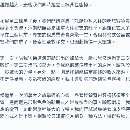
越做越大，最後我們同時經營三棟背包客棧。
拓展至三棟房子後，我們開始將房子託給短暫入住的窮旅客負責
辦冬季奧運，這期間無疑是加拿大住宿業的旺季。距離正式入冬
早在三個月前，專業的租房業者會齊聚一堂，合租共管式公寓或
管我們的房子，便索性全數移交，也因此換得一大筆錢。
第一次，讓我彷彿連滾帶爬逃出的加拿大，壓根兒沒想過第二次
較好。第二次造訪加拿大，令我能適應這塊土地的原因，歸功於
一股龐大的力量。另外一點，則是找到能穩定賺錢的收入來源。
不是件易事。多虧被騙的經歷，我才會動腦筋想到背包客棧，也
慘遭第一次加拿大之旅擊碎的心靈，靠著經營背包客棧修復完全
營，進而遇見形形色色的新朋友才是最快樂的事。順應環境，我
想的從容，是此趟旅程最大的收穫。我的確試過靠硬著頭皮堅持
變方式才是上策。相較於只知道從Ａ到Ｂ一種方法，懂得數種方