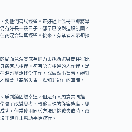
，要他們嘗試經營。正好遇上溫哥華即將舉
仍有好長一段日子，卻早已嗅到這股氛圍。
住商混合建築經營。後來，有業者表示想接
的局面竟演變成有餘力東挑西選哪間住宿比
身邊有人相伴。擁有語言相通的人作伴，是
在溫哥華想找份工作，或做點小買賣，絕對
才體會「塞翁失馬，焉知非福」的真諦。
。賺到錢固然幸運，但是有人願意共同經
學會了改變思考、轉移目標的從容態度。思
成功，但當使用同樣方法仍挑戰失敗時，改
法才能真正幫助事情運行。