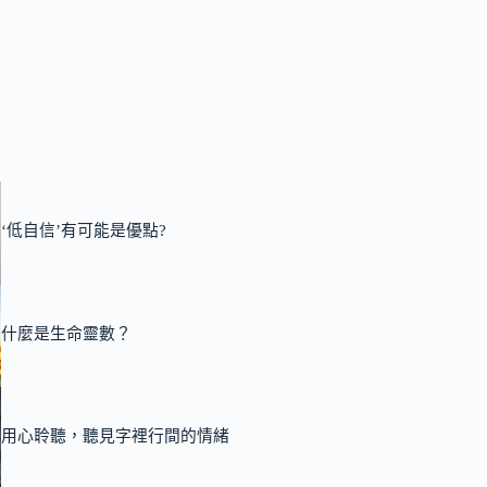
‘低自信’有可能是優點?
什麼是生命靈數？
用心聆聽，聽見字裡行間的情緒