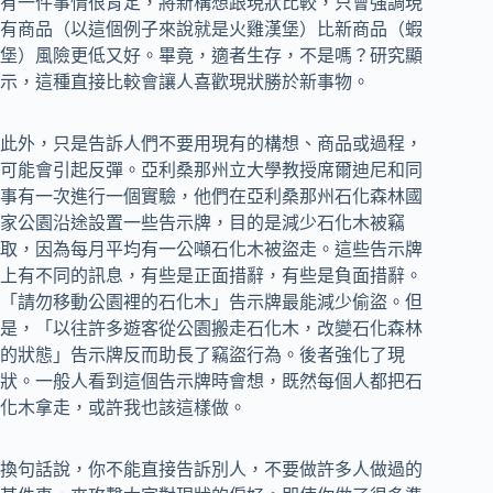
有一件事情很肯定，將新構想跟現狀比較，只會強調現
有商品（以這個例子來說就是火雞漢堡）比新商品（蝦
堡）風險更低又好。畢竟，適者生存，不是嗎？研究顯
示，這種直接比較會讓人喜歡現狀勝於新事物。
此外，只是告訴人們不要用現有的構想、商品或過程，
可能會引起反彈。亞利桑那州立大學教授席爾迪尼和同
事有一次進行一個實驗，他們在亞利桑那州石化森林國
家公園沿途設置一些告示牌，目的是減少石化木被竊
取，因為每月平均有一公噸石化木被盜走。這些告示牌
上有不同的訊息，有些是正面措辭，有些是負面措辭。
「請勿移動公園裡的石化木」告示牌最能減少偷盜。但
是，「以往許多遊客從公園搬走石化木，改變石化森林
的狀態」告示牌反而助長了竊盜行為。後者強化了現
狀。一般人看到這個告示牌時會想，既然每個人都把石
化木拿走，或許我也該這樣做。
換句話說，你不能直接告訴別人，不要做許多人做過的