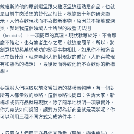
戴維斯將他的原創蝦堡跟火雞漢堡這種熟悉商品，也就
是目前牛肉漢堡的替代品相比。根據數十年的研究顯
示，人們喜歡現狀而不喜歡新事物，原因並不複雜或深
奧，就是我這個領域人士所說的啟發式法則
（heuristic），一項簡單的真理。現狀就等於好，不會那
麼不確定，也有適者生存之意，就這麼簡單。所以，將
創意構想與某樣成功的熟悉事物相比，如果你不知道自
己在做什麼，就會喚起人們對現狀的偏好（人們喜歡現
有和熟悉的構想），最後反而導致他們不喜歡你的新構
想。
要說服人們採取以前沒嘗試過的某樣事物時，有一個對
所有人都奏效的策略。這個策略很簡單：告訴大家，新
構想或新商品就是現狀。除了簡單地說明一項事實外，
你究竟該如何說服，讓對方認為新商品就是現狀呢？你
可以利用三種不同方式完成這件事：
．反覆向人們展示商品使其熟悉（譬如：密集廣告）。