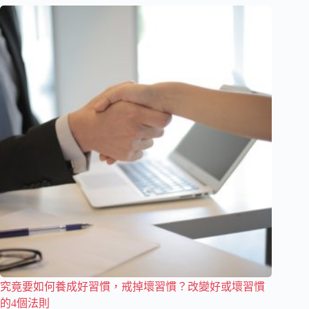
究竟要如何養成好習慣，戒掉壞習慣？改變好或壞習慣
的4個法則