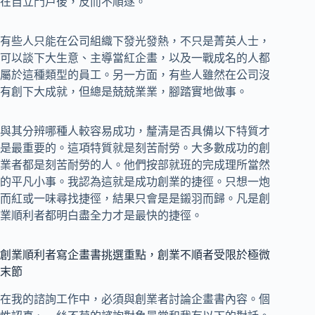
在自立門戶後，反而不順遂。
有些人只能在公司組織下發光發熱，不只是菁英人士，
可以談下大生意、主導當紅企畫，以及一戰成名的人都
屬於這種類型的員工。另一方面，有些人雖然在公司沒
有創下大成就，但總是兢兢業業，腳踏實地做事。
與其分辨哪種人較容易成功，釐清是否具備以下特質才
是最重要的。這項特質就是刻苦耐勞。大多數成功的創
業者都是刻苦耐勞的人。他們按部就班的完成理所當然
的平凡小事。我認為這就是成功創業的捷徑。只想一炮
而紅或一味尋找捷徑，結果只會是是鎩羽而歸。凡是創
業順利者都明白盡全力才是最快的捷徑。
創業順利者寫企畫書挑選重點，創業不順者受限於極微
末節
在我的諮詢工作中，必須與創業者討論企畫書內容。個