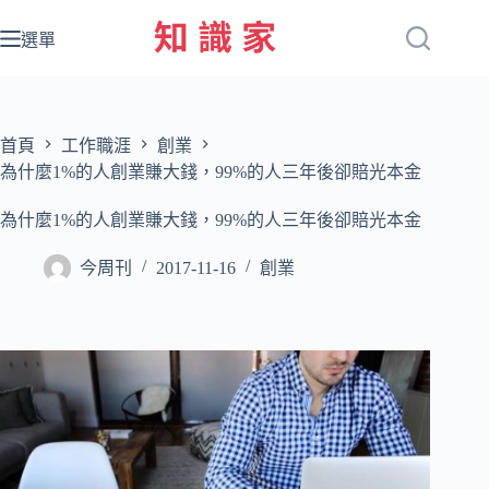
跳
至
選單
主
要
內
容
首頁
工作職涯
創業
為什麼1%的人創業賺大錢，99%的人三年後卻賠光本金
為什麼1%的人創業賺大錢，99%的人三年後卻賠光本金
今周刊
2017-11-16
創業