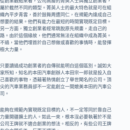
從創業觀點來看，公司高層的菁英人士與獨立創業者，
屬於截然不同的類型。菁英人士的最大特色就是可在組
織內平步青雲，善於鼓舞周遭同仁，在規範內達成自己
想要的結果。他們有能力在最短的時間實現既定目標。
另一方面，獨立創業者經常跳脫原先規畫，走自己的
路。由於這個緣故，他們通常無法在組織中成為菁英。
不過，當他們埋首於自己想做或喜歡的事情時，能發揮
極大力量。
只要讀過成功創業者的自傳就能明白這個區別。誠如大
家所知，知名的本田汽車創辦人本田宗一郎就是投入自
己喜歡的事物，憑藉著熱情創立了舉世聞名的公司。頂
尖的汽車業務員卻不一定能創立一間媲美本田的汽車公
司。
能夠在規範內實現既定目標的人，不一定等同於靠自己
力量開疆擴土的人。如此一來，根本沒必要執著於不是
公司王牌就不適合創業的想法。相反的，有些公司王牌