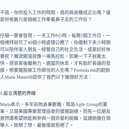
不過，你所投入工作的時間，真的與收穫成正比嗎？還
是你依舊只是個被工作牽著鼻子走的工作狂？
仔細一算會發現，一天工作8小時，每周5個工作日，一
個禮拜就花了40個小時處理公務了，你還剩下多少時間
可以陪伴家人朋友、經營自己的社交生活、或是好好休
養呢？職涯闖蕩就像一場馬拉松，如果一下子就衝太
快，很容易後繼無力，適當的休息，才有助於長遠的發
展。想要擺脫被工作綁住的人生嗎？Formula Ink的創辦
人Maria Matarelli提供了我們以下幾個好方法：
1.設立清楚的界線
Maria表示，多年前她身兼數職，既是Agile Group的董
事，又是美國專案管理協會的營運副總。而有一位朋友
竟然還希望她能夠參與一個非營利組織，並請她擔任領
導人。她想了想，最後還是拒絕了。