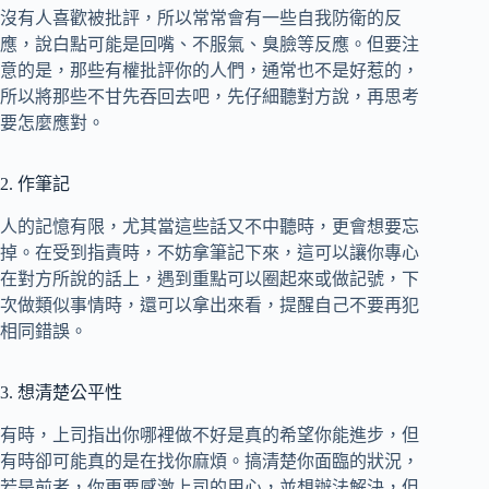
沒有人喜歡被批評，所以常常會有一些自我防衛的反
應，說白點可能是回嘴、不服氣、臭臉等反應。但要注
意的是，那些有權批評你的人們，通常也不是好惹的，
所以將那些不甘先吞回去吧，先仔細聽對方說，再思考
要怎麼應對。
2. 作筆記
人的記憶有限，尤其當這些話又不中聽時，更會想要忘
掉。在受到指責時，不妨拿筆記下來，這可以讓你專心
在對方所說的話上，遇到重點可以圈起來或做記號，下
次做類似事情時，還可以拿出來看，提醒自己不要再犯
相同錯誤。
3. 想清楚公平性
有時，上司指出你哪裡做不好是真的希望你能進步，但
有時卻可能真的是在找你麻煩。搞清楚你面臨的狀況，
若是前者，你更要感激上司的用心，並想辦法解決，但