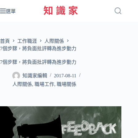
跳
至
選單
主
要
內
容
首頁
工作職涯
人際關係
7個步驟，將負面批評轉為進步動力
7個步驟，將負面批評轉為進步動力
知識家編輯
2017-08-11
人際關係
,
職場工作
,
職場關係