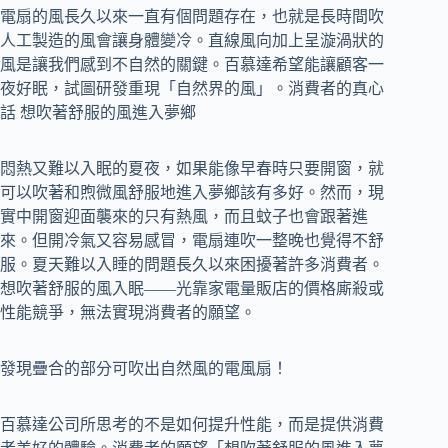
電扇的風長久以來一直有個問題存在，也就是長時間吹
人工製造的風會讓身體變冷。直線風向加上呈漩渦狀的
風是讓我們感到不自然的關鍵。百慕達希望能讓顧客一
夜好眠，試圖研發重現「自然界的風」。消費者的真心
話 想吹著舒服的風進入夢鄉
悶熱又難以入眠的夏夜，如果能像早春時只要開窗，就
可以吹著和煦微風舒服地進入夢鄉該有多好。然而，現
實中開窗迎面襲來的只有熱風，而且蚊子也會跟著進
來。但開冷氣又容易感冒，電扇連吹一整晚也覺得不舒
服。夏天難以入睡的問題長久以來困擾著許多消費者。
想吹著舒服的風入眠――光靠家電量販店的價格廝殺或
性能競爭，無法實現消費者的願望。
發現疊合的部分可吹出自然風的電風扇！
百慕達公司所思考的不是如何提升性能，而是提供消費