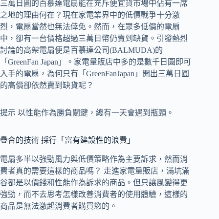
三萬日圓的百慕達電扇能在充斥便宜貨市場中佔有一席
之地的理由何在？現在家電業界中的低價戰爭十分激
烈，電扇當然也無法倖免。然而，在眾多低價的電扇
中，卻有一台價格超過三萬日幣仍賣到缺貨。引發熱烈
討論的高架電扇便是百慕達公司(BALMUDA)的
「GreenFan Japan」。家電量販店中多的是數千日圓即可
入手的電扇，為何只有「GreenFanJapan」開出三萬日圓
的高價卻依然賣到缺貨呢？
提示 以性能作為勝負關鍵，總有一天會遇到瓶頸。
疊合的技術 採行「富有建設性的浪費」
電扇多半以強勁風力與低價策略作為主要訴求，然而消
費者真的需要這樣的商品嗎？ 走進家電量販店，滿坑滿
谷都是以價錢和性能作為訴求的商品。但只讓風變得更
強勁，而不去思考怎樣改善消費者的使用體驗，這樣的
商品是無法激起消費者購買慾的。