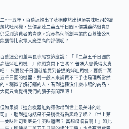
二○一五年，百慕達推出了號稱能烤出絕頂美味吐司的高
級烤吐司機，售價高達二萬五千日圓。價錢雖然很貴卻
仍受到消費者的青睞。究竟為何新創事業的百慕達公司
能獲得比家電大廠更高的評價呢？
百慕達公司董事長寺尾玄這麼說：「『二萬五千日圓的
高級烤吐司機！』你願意買下它嗎？ 普通人會覺得太貴
吧！ 只要幾千日圓就能買到普通的烤吐司機，要價二萬
五千日圓的機器，對一般人來說買不下手也是理所當然
的。稍微了解行銷的人，看到這種沒什麼市場的商品，
大概只會覺得我們的腦子有問題吧！
但如果說『這台機器能夠讓你嚐到世上最美味的吐
司』，聽到這句話是不是稍微有點興趣了呢？『世上第
一美味吐司到底是什麼味道呢？ 真想嚐嚐看啊！』如此
一來，即便是二萬五千日圓的烤吐司機，也會有消費者