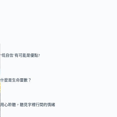
‘低自信’有可能是優點?
什麼是生命靈數？
用心聆聽，聽見字裡行間的情緒