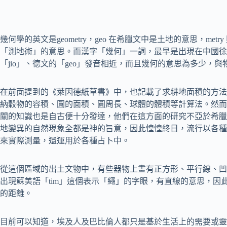
幾何學的英文是geometry，geo 在希臘文中是土地的意思，me
「測地術」的意思。而漢字「幾何」一詞，最早是出現在中國徐
「jio」、德文的「geo」發音相近，而且幾何的意思為多少，
在前面提到的《萊因德紙草書》中，也記載了求耕地面積的方法
納穀物的容積、圓的面積、圓周長、球體的體積等計算法。然而
關的知識也是自古便十分發達，他們在這方面的研究不亞於希臘
地變異的自然現象全都是神的旨意，因此惶惶終日，流行以各種
來實際測量，還運用於各種占卜中。
從這個區域的出土文物中，有些器物上畫有正方形、平行線、凹
出現蘇美語「tim」這個表示「繩」的字眼，有直線的意思，因
的距離。
目前可以知道，埃及人及巴比倫人都只是基於生活上的需要或靈