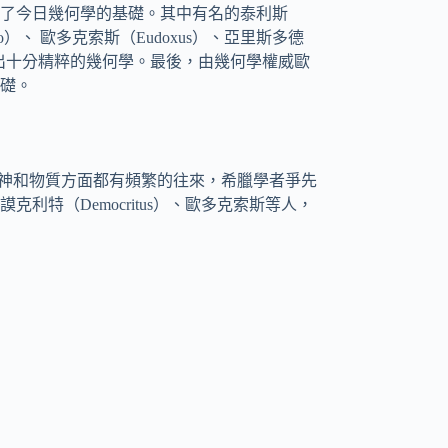
了今日幾何學的基礎。其中有名的泰利斯
（Plato）、 歐多克索斯（Eudoxus）、亞里斯多德
發展出十分精粹的幾何學。最後，由幾何學權威歐
礎。
在精神和物質方面都有頻繁的往來，希臘學者爭先
特（Democritus）、歐多克索斯等人，