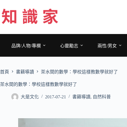
跳
至
主
要
內
容
品牌/人物/專欄
心靈勵志
兩性/男女
首頁
書籍導讀
茶水間的數學：學校這樣教數學就好了
茶水間的數學：學校這樣教數學就好了
大是文化
2017-07-21
書籍導讀
,
自然科普