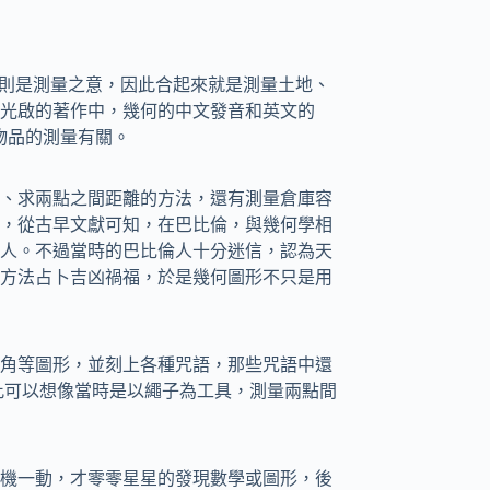
try 則是測量之意，因此合起來就是測量土地、
光啟的著作中，幾何的中文發音和英文的
與物品的測量有關。
、求兩點之間距離的方法，還有測量倉庫容
，從古早文獻可知，在巴比倫，與幾何學相
人。不過當時的巴比倫人十分迷信，認為天
方法占卜吉凶禍福，於是幾何圖形不只是用
角等圖形，並刻上各種咒語，那些咒語中還
此可以想像當時是以繩子為工具，測量兩點間
機一動，才零零星星的發現數學或圖形，後