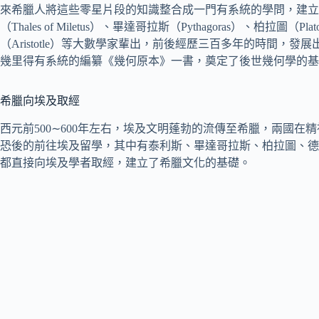
來希臘人將這些零星片段的知識整合成一門有系統的學問，建立
（Thales of Miletus）、畢達哥拉斯（Pythagoras）、柏拉圖
（Aristotle）等大數學家輩出，前後經歷三百多年的時間，
幾里得有系統的編纂《幾何原本》一書，奠定了後世幾何學的基
希臘向埃及取經
西元前500∼600年左右，埃及文明蓬勃的流傳至希臘，兩國
恐後的前往埃及留學，其中有泰利斯、畢達哥拉斯、柏拉圖、德謨克利
都直接向埃及學者取經，建立了希臘文化的基礎。