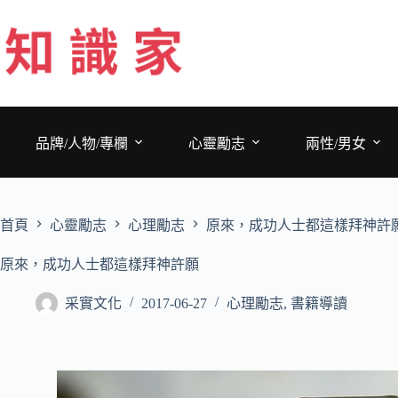
跳
至
主
要
內
容
品牌/人物/專欄
心靈勵志
兩性/男女
首頁
心靈勵志
心理勵志
原來，成功人士都這樣拜神許
原來，成功人士都這樣拜神許願
采實文化
2017-06-27
心理勵志
,
書籍導讀