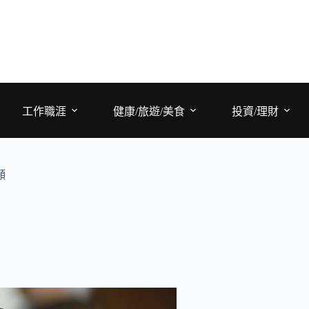
工作職涯
健康/旅遊/美食
投資/理財
願