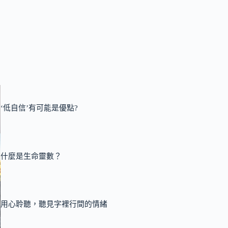
‘低自信’有可能是優點?
什麼是生命靈數？
用心聆聽，聽見字裡行間的情緒