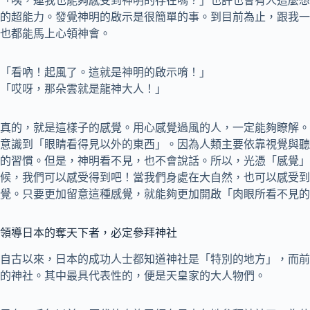
「咦，連我也能夠感受到神明的存在嗎？」也許也會有人這麼想
的超能力。發覺神明的啟示是很簡單的事。到目前為止，跟我一
也都能馬上心領神會。
「看吶！起風了。這就是神明的啟示唷！」
「哎呀，那朵雲就是龍神大人！」
真的，就是這樣子的感覺。用心感覺過風的人，一定能夠瞭解。
意識到「眼睛看得見以外的東西」。因為人類主要依靠視覺與聽
的習慣。但是，神明看不見，也不會說話。所以，光憑「感覺」
候，我們可以感受得到吧！當我們身處在大自然，也可以感受到
覺。只要更加留意這種感覺，就能夠更加開啟「肉眼所看不見的
領導日本的奪天下者，必定參拜神社
自古以來，日本的成功人士都知道神社是「特別的地方」，而前
的神社。其中最具代表性的，便是天皇家的大人物們。