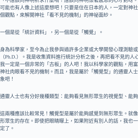
「不應該向神明祈求什麼唷！應該向神明懷著感恩的心才對呀。
可能也有人像上述這麼想吧！只要是住在日本的人，一定對神社
個觀點，來解開神社「看不見的機制」的神祕面紗。
一個是從「統計資料」，另一個是從「觸覺」。
身為科學家，至今為止我參與過許多企業或大學開發心理測驗或
（Ph.D.）。我是收集資料進行統計分析之後，再把看不見的
我一定是一個非常的「古板」的人吧！我以科學家的觀點，用富
神社肉眼看不見的機制。而且，我是屬於「觸覺型」的通靈人士
象吧！
通靈人士也有分好幾種類型：能夠看見無形眾生的視覺型、能夠
這兩種應該比較常見！觸覺型是屬於能夠感覺到無形眾生。就像
形眾生的存在。即使把眼睛矇上，如果附近有別人的話，我也一
定了。