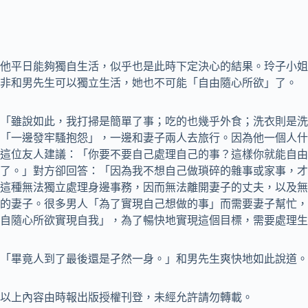
他平日能夠獨自生活，似乎也是此時下定決心的結果。玲子小姐
非和男先生可以獨立生活，她也不可能「自由隨心所欲」了。
「雖說如此，我打掃是簡單了事；吃的也幾乎外食；洗衣則是洗
「一邊發牢騷抱怨」，一邊和妻子兩人去旅行。因為他一個人什
這位友人建議：「你要不要自己處理自己的事？這樣你就能自由
了。」對方卻回答：「因為我不想自己做瑣碎的雜事或家事，才
這種無法獨立處理身邊事務，因而無法離開妻子的丈夫，以及無
的妻子。很多男人「為了實現自己想做的事」而需要妻子幫忙，
自隨心所欲實現自我」，為了暢快地實現這個目標，需要處理生
「畢竟人到了最後還是孑然一身。」和男先生爽快地如此說道。
以上內容由時報出版授權刊登，未經允許請勿轉載。