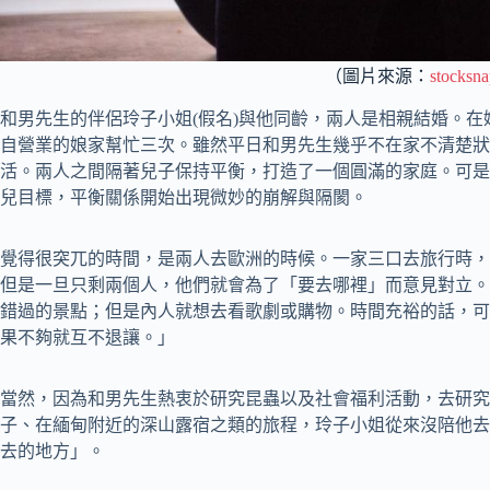
（圖片來源：
stocksna
和男先生的伴侶玲子小姐(假名)與他同齡，兩人是相親結婚。
自營業的娘家幫忙三次。雖然平日和男先生幾乎不在家不清楚狀
活。兩人之間隔著兒子保持平衡，打造了一個圓滿的家庭。可是
兒目標，平衡關係開始出現微妙的崩解與隔閡。
覺得很突兀的時間，是兩人去歐洲的時候。一家三口去旅行時，
但是一旦只剩兩個人，他們就會為了「要去哪裡」而意見對立。
錯過的景點；但是內人就想去看歌劇或購物。時間充裕的話，可
果不夠就互不退讓。」
當然，因為和男先生熱衷於研究昆蟲以及社會福利活動，去研究
子、在緬甸附近的深山露宿之類的旅程，玲子小姐從來沒陪他去
去的地方」。