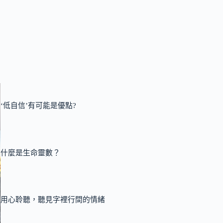
‘低自信’有可能是優點?
什麼是生命靈數？
用心聆聽，聽見字裡行間的情緒