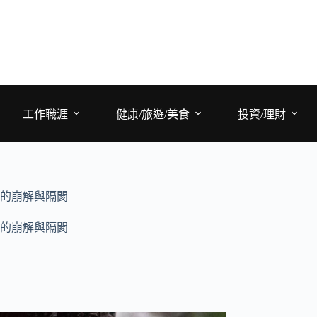
工作職涯
健康/旅遊/美食
投資/理財
的崩解與隔閡
的崩解與隔閡