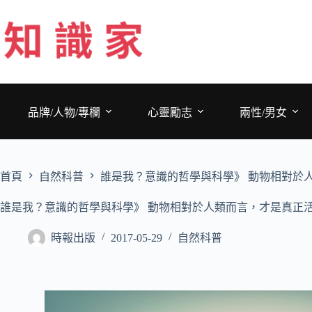
跳
至
主
要
內
容
品牌/人物/專欄
心靈勵志
兩性/男女
首頁
自然科普
誰是我？意識的哲學與科學》 動物相對於
誰是我？意識的哲學與科學》 動物相對於人類而言，才是真正
時報出版
2017-05-29
自然科普