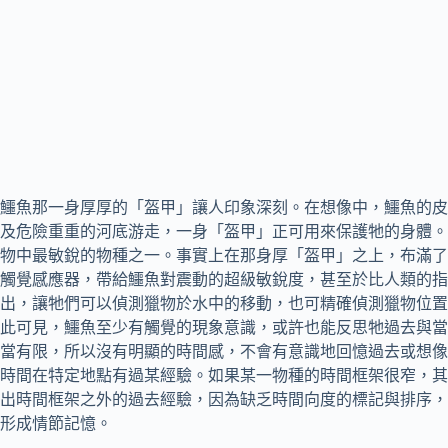
鱷魚那一身厚厚的「盔甲」讓人印象深刻。在想像中，鱷魚的皮
及危險重重的河底游走，一身「盔甲」正可用來保護牠的身體。
物中最敏銳的物種之一。事實上在那身厚「盔甲」之上，布滿了
觸覺感應器，帶給鱷魚對震動的超級敏銳度，甚至於比人類的指
出，讓牠們可以偵測獵物於水中的移動，也可精確偵測獵物位置
此可見，鱷魚至少有觸覺的現象意識，或許也能反思牠過去與當
當有限，所以沒有明顯的時間感，不會有意識地回憶過去或想像
時間在特定地點有過某經驗。如果某一物種的時間框架很窄，其
出時間框架之外的過去經驗，因為缺乏時間向度的標記與排序，
形成情節記憶。