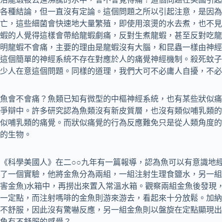
各種結論，但一直沒有定論。這個問題之所以引起注意，是因為
亡，這些細菌會快速地大量繁殖，即使用滾燙的水去煮，也不見
蝦的人覺得這樣會帶給龍蝦劇痛，反對生煮龍蝦，甚至反對吃龍
明龍蝦不會痛，主要的理由是龍蝦沒有大腦，和昆蟲一樣由神經
這個簡單的神經系統不存在對應於人的痛覺神經機制。殺死蚊子
少人在意這個問題。同樣的道理，我們大可不必庸人自擾，不必
魚會不會痛？魚類已知有微型的中樞神經系統，也有某些狀似痛
爭辯中。許多研究認為魚類沒有新皮質層，也沒有類似哺乳類的 C
似哺乳類的痛覺。而狀似痛覺的行為反應難免只是從人類角度的
的生物。
《科學美國人》在二○○九年有一篇報導，認為魚可以有意識地經驗不舒服
了一個實驗，他將金魚分為兩組，一組注射生理食鹽水，另一組
害金魚)水箱中，再撈出來置入常溫水箱。觀察兩組金魚後發現
一定點，而注射嗎啡的金魚則游來游去，看起來十分放鬆。加納
不舒服，因此沒有驚嚇反應，另一組金魚則以盤旋在定點顯現出
魚有不舒服的感覺？