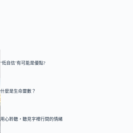
‘低自信’有可能是優點?
什麼是生命靈數？
用心聆聽，聽見字裡行間的情緒