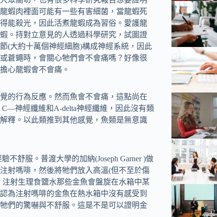
龍蝦肉裡面可能有一些有害細菌，當龍蝦死
得能殺光，因此活煮龍蝦成為習俗。愛護龍
蝦。持對立意見的人透過科學研究，試圖證
節(大約十萬個神經細胞)構成神經系統，因此
或蒼蠅時，會關心牠們會不會痛嗎？好像很
擔心龍蝦會不會痛。
覺的行為反應。然而魚會不會痛，這點尚在
—神經纖維和A-delta神經纖維，因此沒有類
解釋。以此類推到其他感覺，魚類是無意識
。普渡大學的加納(Joseph Garner )做
注射嗎啡，然後將牠們放入高溫(但不至於傷
，注射生理食鹽水那些金魚會盤旋在水箱中某
認為注射嗎啡的金魚在熱水箱中沒有感受到
牠們的驚嚇與不舒服。這是不是可以證明金