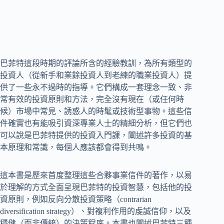
巴菲特這段時期的評論所含的經驗教訓，為所有類型的
投資人（從新手和業餘投資人到老練的職業投資人）提
供了一些永不過時的指導。它們構成一套理念一致、非
常有效的投資原則和方法，完全沒有現在（或任何時
候）市場中常見、誘惑人的時髦或技術型事物。這些信
件確實也有能吸引資深專業人士的精細分析，但它們也
可以說是巴菲特提供的投資入門課，闡述許多投資的基
本原理和常識，每個人應該都會得到共鳴。
這本書是歷來首度整理這些合夥事業信件的著作，以易
於理解的方式全面呈現巴菲特的投資智慧，包括他的投
資原則，例如反向分散投資策略（contrarian
diversification strategy）、對複利作用的虔誠信仰，以及
穩健（而非傳統）的決策程序。本書也闡述巴菲特三種