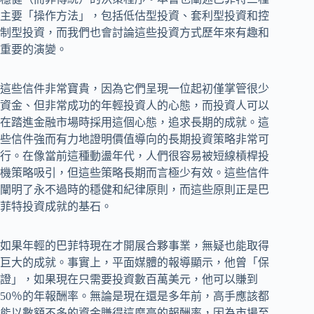
主要「操作方法」，包括低估型投資、套利型投資和控
制型投資，而我們也會討論這些投資方式歷年來有趣和
重要的演變。
這些信件非常寶貴，因為它們呈現一位起初僅掌管很少
資金、但非常成功的年輕投資人的心態，而投資人可以
在踏進金融市場時採用這個心態，追求長期的成就。這
些信件強而有力地證明價值導向的長期投資策略非常可
行。在像當前這種動盪年代，人們很容易被短線槓桿投
機策略吸引，但這些策略長期而言極少有效。這些信件
闡明了永不過時的穩健和紀律原則，而這些原則正是巴
菲特投資成就的基石。
如果年輕的巴菲特現在才開展合夥事業，無疑也能取得
巨大的成就。事實上，平面媒體的報導顯示，他曾「保
證」，如果現在只需要投資數百萬美元，他可以賺到
50％的年報酬率。無論是現在還是多年前，高手應該都
能以數額不多的資金賺得這麼高的報酬率，因為市場至