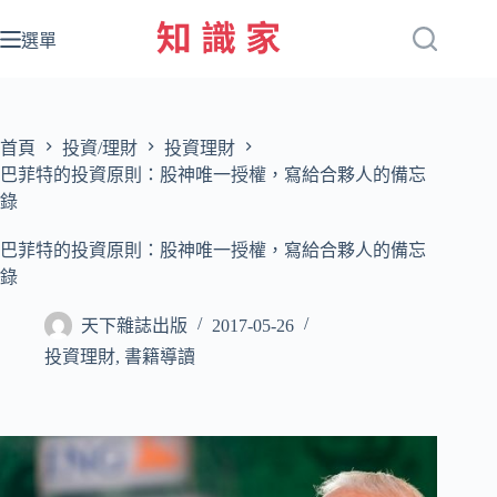
跳
至
選單
主
要
內
容
首頁
投資/理財
投資理財
巴菲特的投資原則：股神唯一授權，寫給合夥人的備忘
錄
巴菲特的投資原則：股神唯一授權，寫給合夥人的備忘
錄
天下雜誌出版
2017-05-26
投資理財
,
書籍導讀