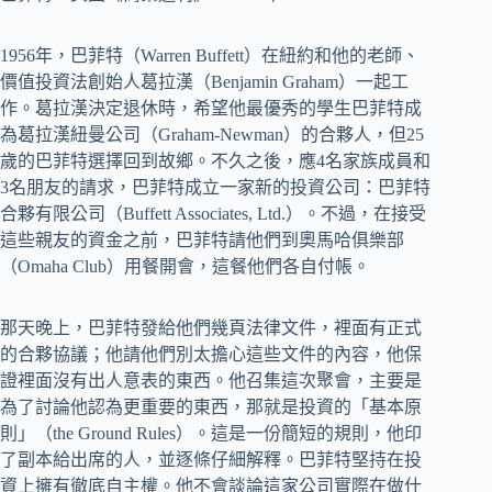
1956年，巴菲特（Warren Buffett）在紐約和他的老師、
價值投資法創始人葛拉漢（Benjamin Graham）一起工
作。葛拉漢決定退休時，希望他最優秀的學生巴菲特成
為葛拉漢紐曼公司（Graham-Newman）的合夥人，但25
歲的巴菲特選擇回到故鄉。不久之後，應4名家族成員和
3名朋友的請求，巴菲特成立一家新的投資公司：巴菲特
合夥有限公司（Buffett Associates, Ltd.）。不過，在接受
這些親友的資金之前，巴菲特請他們到奧馬哈俱樂部
（Omaha Club）用餐開會，這餐他們各自付帳。
那天晚上，巴菲特發給他們幾頁法律文件，裡面有正式
的合夥協議；他請他們別太擔心這些文件的內容，他保
證裡面沒有出人意表的東西。他召集這次聚會，主要是
為了討論他認為更重要的東西，那就是投資的「基本原
則」（the Ground Rules）。這是一份簡短的規則，他印
了副本給出席的人，並逐條仔細解釋。巴菲特堅持在投
資上擁有徹底自主權。他不會談論這家公司實際在做什