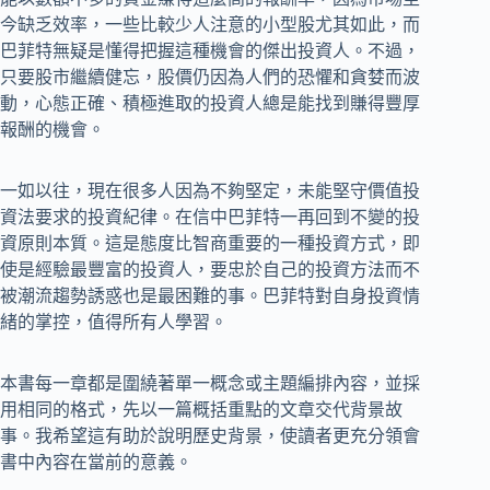
今缺乏效率，一些比較少人注意的小型股尤其如此，而
巴菲特無疑是懂得把握這種機會的傑出投資人。不過，
只要股市繼續健忘，股價仍因為人們的恐懼和貪婪而波
動，心態正確、積極進取的投資人總是能找到賺得豐厚
報酬的機會。
一如以往，現在很多人因為不夠堅定，未能堅守價值投
資法要求的投資紀律。在信中巴菲特一再回到不變的投
資原則本質。這是態度比智商重要的一種投資方式，即
使是經驗最豐富的投資人，要忠於自己的投資方法而不
被潮流趨勢誘惑也是最困難的事。巴菲特對自身投資情
緒的掌控，值得所有人學習。
本書每一章都是圍繞著單一概念或主題編排內容，並採
用相同的格式，先以一篇概括重點的文章交代背景故
事。我希望這有助於說明歷史背景，使讀者更充分領會
書中內容在當前的意義。