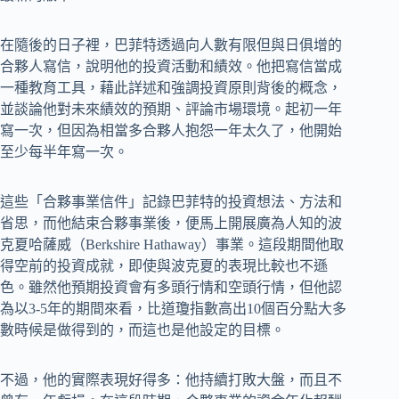
在隨後的日子裡，巴菲特透過向人數有限但與日俱增的
合夥人寫信，說明他的投資活動和績效。他把寫信當成
一種教育工具，藉此詳述和強調投資原則背後的概念，
並談論他對未來績效的預期、評論市場環境。起初一年
寫一次，但因為相當多合夥人抱怨一年太久了，他開始
至少每半年寫一次。
這些「合夥事業信件」記錄巴菲特的投資想法、方法和
省思，而他結束合夥事業後，便馬上開展廣為人知的波
克夏哈薩威（Berkshire Hathaway）事業。這段期間他取
得空前的投資成就，即使與波克夏的表現比較也不遜
色。雖然他預期投資會有多頭行情和空頭行情，但他認
為以3-5年的期間來看，比道瓊指數高出10個百分點大多
數時候是做得到的，而這也是他設定的目標。
不過，他的實際表現好得多：他持續打敗大盤，而且不