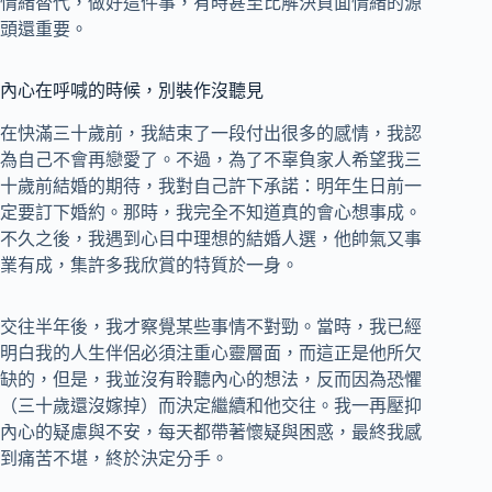
情緒替代，做好這件事，有時甚至比解決負面情緒的源
頭還重要。
內心在呼喊的時候，別裝作沒聽見
在快滿三十歲前，我結束了一段付出很多的感情，我認
為自己不會再戀愛了。不過，為了不辜負家人希望我三
十歲前結婚的期待，我對自己許下承諾：明年生日前一
定要訂下婚約。那時，我完全不知道真的會心想事成。
不久之後，我遇到心目中理想的結婚人選，他帥氣又事
業有成，集許多我欣賞的特質於一身。
交往半年後，我才察覺某些事情不對勁。當時，我已經
明白我的人生伴侶必須注重心靈層面，而這正是他所欠
缺的，但是，我並沒有聆聽內心的想法，反而因為恐懼
（三十歲還沒嫁掉）而決定繼續和他交往。我一再壓抑
內心的疑慮與不安，每天都帶著懷疑與困惑，最終我感
到痛苦不堪，終於決定分手。