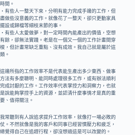
時間。
‧有些人一整天下來，分明有能力完成手邊的工作，但
盡做些沒意義的工作。就像花了一整天，卻只更動家具
擺設或歸檔等細枝末節的事。
‧有些人太愛做夢，對一定時間內能產出的價值，空想
有餘，卻無法實踐。老是在一個又一個的工作計畫間穿
梭，但計畫常缺乏重點、沒有成效。我自己就是屬於這
類。
這邊所指的工作效率不是代表能生產出多少東西、做事
方法有多麼聰明、能同時處理很多工作，或有辦法順利
完成討厭的工作。工作效率代表掌控力和洞察力，也就
是說能夠掌控手上的資源，並認清什麼事情才是真的重
要、值得關注。
我常聽到有人說追求提升工作效率，就像打一場必敗的
仗。不然就像是我的客戶和同事已經習慣壓力和疲乏，
總覺得自己在追趕行程，卻沒想過這是可以改變的。