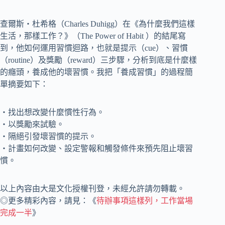
查爾斯‧杜希格（Charles Duhigg）在《為什麼我們這樣
生活，那樣工作？》（The Power of Habit ）的結尾寫
到，他如何運用習慣迴路，也就是提示（cue）、習慣
（routine）及獎勵（reward）三步驟，分析到底是什麼樣
的癮頭，養成他的壞習慣。我把「養成習慣」的過程簡
單摘要如下：
‧找出想改變什麼慣性行為。
‧以獎勵來試驗。
‧隔絕引發壞習慣的提示。
‧計畫如何改變、設定警報和觸發條件來預先阻止壞習
慣。
以上內容由大是文化授權刊登，未經允許請勿轉載。
◎更多精彩內容，請見：《
待辦事項這樣列，工作當場
完成一半
》