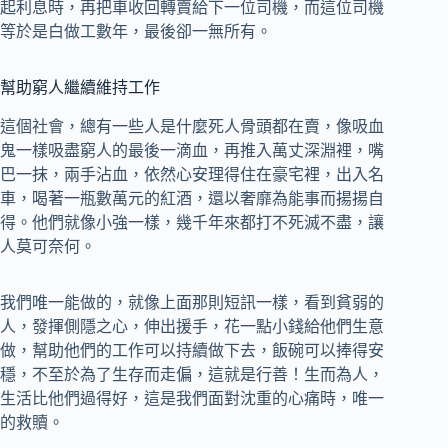
起利息時，再把車收回轉賣給下一位司機，而這位司機
等於是白做工數年，最後卻一無所有。
幫助窮人繼續維持工作
這個社會，總有一些人是什麼死人骨頭都在賣，像吸血
鬼一樣吸盡窮人的最後一滴血，再推入萬丈深淵裡，嘴
巴一抹，兩手沾血，依然心安理得住在豪宅裡，出入名
車，喝著一瓶數萬元的紅酒，還以奢靡為能事而揚揚自
得。他們就像小強一樣，幾千年來都打不死滅不盡，讓
人莫可奈何。
我們唯一能做的，就像上面那則短訊一樣，看到貧弱的
人，發揮側隱之心，伸出援手，花一點小錢給他們生意
做，幫助他們的工作可以持續做下去，飯碗可以捧得安
穩，不至於為了生存而走偏，這就是行善！生而為人，
生活比他們過得好，這是我們面對沈重的心痛時，唯一
的救贖。