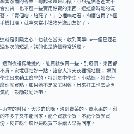
想當然爾的答案，聽起來還是心酸，心想這個爸爸太不
會批貨，也不選一些實用好賣的東西，選這麼時髦的玩
藝，「賣個啥，賠死了！」心裡嘀咕著，掏腰包買了5個
手機扣環，就拿來當小禮物分送朋友好了。
這就是側隱之心！也就在當天，收到同學line一個已經看
過多次的短訊，講的也是這個尋常道理。
–遇到夜裡擺地攤的，能買就多買一些，别還價，東西都
不貴。家境哪怕好一點，誰會大冷天夜裡擺地攤； 遇到
學生出來勤工儉學的，特别是中學生、小姑娘，她賣什
麼你就買點。如果她不是家庭困難，出來打工也需要勇
氣的，鼓勵鼓勵她吧。
–雨雪的时候、天冷的傍晚，遇到賣菜的、賣水果的，剩
的不多了又不能回家，能全買就全買，不能全買就買一
份，反正吃什麼也是吃買下來讓人早點回家。