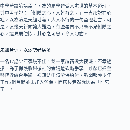
中學時讀論語孟子，為的是學習做人處世的基本道理，
其中孟子說：「側隱之心，人皆有之。」一直都記在心
裡，以為這是天經地義，人人奉行的一句至理名言。可
是，這幾天新聞讓人難過，有些老闆不只毫不見側隱之
心，還見弱便欺，其心之可惡，令人切齒。
未加勞保，以弱勢者居多
一名17歲少年家境不佳，到一家超商做大夜班，不幸遇
搶，為了保護收銀機裡的金錢遭砍斷手掌，雖然已送至
醫院做縫合手術，卻無法申請勞保給付，新聞報導少年
工作2個月餘並未加入勞保，而店長竟然說因為「忙忘
了」。