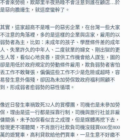
不會來勞檢，欺鄰里半夜熟睡不會注意到誰在顧店…於
是惡向膽邊生，就這麼蠻幹了。
其實，這家超商不是唯一的惡劣企業，在台灣一些大家
不注意的角落裡，多的是這樣的企業與店家，雇用的以
弱勢者為主，比如：未成年的孩子、學歷條件差的成年
人、失業許久的中年人、二度就業的婦女、剛出獄的更
生人等，看似心地良善，提供工作機會給人謀生，圖的
卻是用低於政府規定的勞動條件雇用，欺負弱勢者害怕
丟工作不敢聲張，偏偏這些工作不少是危險或超時，容
易發生意外傷殘，卻因為未加勞保致政府福利照顧不
到，形成弱者愈弱勢的惡性循環。
像近日發生車禍致死32人的賞櫻團，司機也是未參加勞
保，理由是這一行都是採靠行制，司機與旅行社並非雇
傭關係，未予加保看似言之成理，但是媒體再挖下去，
發現更不堪聽聞，不肖旅行社欺負司機沒錢買600至800
萬的遊覽車，高利貸款給他們買車，一旦生意不好繳不