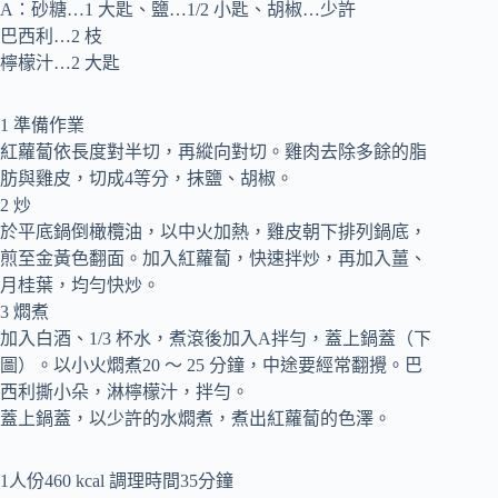
A：砂糖…1 大匙、鹽…1/2 小匙、胡椒…少許
巴西利…2 枝
檸檬汁…2 大匙
1 準備作業
紅蘿蔔依長度對半切，再縱向對切。雞肉去除多餘的脂
肪與雞皮，切成4等分，抹鹽、胡椒。
2 炒
於平底鍋倒橄欖油，以中火加熱，雞皮朝下排列鍋底，
煎至金黃色翻面。加入紅蘿蔔，快速拌炒，再加入薑、
月桂葉，均勻快炒。
3 燜煮
加入白酒、1/3 杯水，煮滾後加入A拌勻，蓋上鍋蓋（下
圖）。以小火燜煮20 ～ 25 分鐘，中途要經常翻攪。巴
西利撕小朵，淋檸檬汁，拌勻。
蓋上鍋蓋，以少許的水燜煮，煮出紅蘿蔔的色澤。
1人份460 kcal 調理時間35分鐘