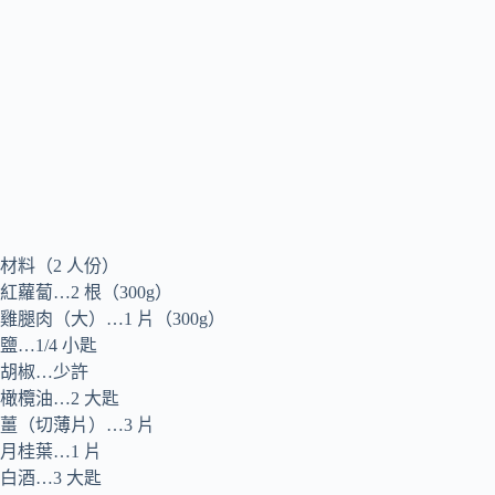
材料（2 人份）
紅蘿蔔…2 根（300g）
雞腿肉（大）…1 片（300g）
鹽…1/4 小匙
胡椒…少許
橄欖油…2 大匙
薑（切薄片）…3 片
月桂葉…1 片
白酒…3 大匙