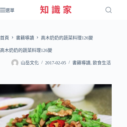
跳
至
選單
主
要
內
容
首頁
書籍導讀
高木奶奶的蔬菜料理126變
高木奶奶的蔬菜料理126變
山岳文化
2017-02-05
書籍導讀
,
飲食生活