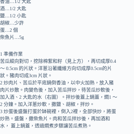
香油…1/2 大匙
酒…1/2 大匙
鹽…1/2 小匙
胡椒…少許
蛋…2 個
柴魚片…5g
1 準備作業
苦瓜縱向對切，挖除棉絮和籽（見上方），再切成厚0.4
～ 0.5cm 的片狀。洋蔥沿著纖維方向切成厚0.5cm的片
狀。豬肉切成3cm 片狀。
2 炒肉片、苦瓜於平底鍋倒香油，以中火加熱，放入豬
肉片炒散。肉變色後，加入苦瓜拌炒，待苦瓜炒軟後，
加入酒、2 大匙的水（右圖）。拌炒後蓋上鍋蓋，燜1 ～
2 分鐘。加入洋蔥炒軟，撒鹽、胡椒，拌炒。
3 炒蛋後盛盤打蛋於缽碗裡，倒入2裡，全部快炒，將蛋
炒熟。盛盤，撒柴魚片。肉和苦瓜拌炒後，再加酒和
水， 蓋上鍋蓋，透過燜煮步驟讓苦瓜煮熟。