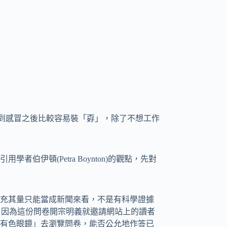
性得到感冒之後比較容易裝「孬」，除了不想工作
伊頓(Petra Boynton)的觀點，先對
充其量只能當成新聞來看，不是有科學證據
眾，因為這份問卷開宗明義就邀請網站上的讀者
有色眼鏡」去瀏覽問卷，能否公允地作答已