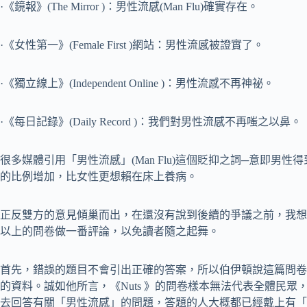
·《鏡報》(The Mirror )：男性流感(Man Flu)確實存在。
·《女性第一》(Female First )網站：男性流感被證實了。
·《獨立線上》(Independent Online )：男性流感不再神祕。
·《每日記錄》(Daily Record )：我們對男性流感不再嗤之以鼻。
很多媒體引用「男性流感」(Man Flu)這個貶抑之詞─意即男
的比例增加，比女性更想賴在床上養病。
正反雙方的意見傾巢而出，在還沒有說到後續的爭議之前，我想引用學者伯
以上的問卷做一番評論，以免讀者隨之起舞。
首先，錯誤的題目不會引出正確的答案，所以伯伊頓說這篇問卷
的資料。誠如他所言，《Nuts 》的問卷樣本無法代表全體民
去回答有關「男性流感」的問題，答題的人大概都已經戴上有「