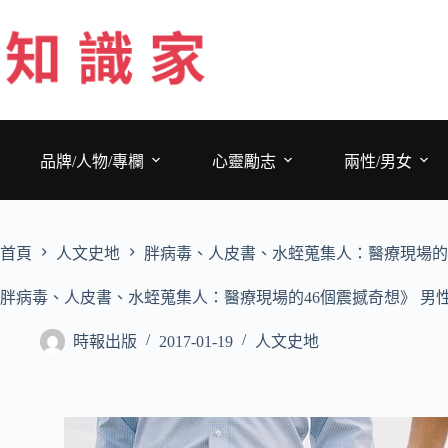
跳
至
主
要
內
容
品牌/人物/專欄
心靈勵志
兩性/男女
首頁
人文史地
胖病毒、人皮書、水蛭蒐集人：醫療現場的4
胖病毒、人皮書、水蛭蒐集人：醫療現場的46個震撼奇想》 男
時報出版
2017-01-19
人文史地