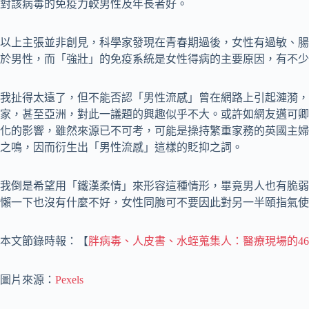
對該病毒的免疫力較男性及年長者好。
以上主張並非創見，科學家發現在青春期過後，女性有過敏、腸
於男性，而「強壯」的免疫系統是女性得病的主要原因，有不少
我扯得太遠了，但不能否認「男性流感」曾在網路上引起漣漪，
家，甚至亞洲，對此一議題的興趣似乎不大。或許如網友邁可卿(Jam
化的影響，雖然來源已不可考，可能是操持繁重家務的英國主婦
之鳴，因而衍生出「男性流感」這樣的貶抑之詞。
我倒是希望用「鐵漢柔情」來形容這種情形，畢竟男人也有脆弱
懶一下也沒有什麼不好，女性同胞可不要因此對另一半頤指氣使
本文節錄時報：【
胖病毒、人皮書、水蛭蒐集人：醫療現場的4
圖片來源：
Pexels