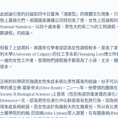
此結論引發的討論如同今日臺灣「淺碟型」的媒體文化現象，只
勢上蓋過它們。英國國家廣播公司特別為了男、女性上班請假的問題，
National Statistics)，以四十歲來看，男性大約有二％
歡請假」的結論。
但看了上述資料，美國多位學者卻認為女性請假較多，是為了家
利大學(University of Calgary) 的社工李永彰(Yeonjun
一歲的女性工作者，發現她們請假幾乎都是為了小孩、丈夫、親
很多。
正統的科學研究強調女性免疫系統比男性厲害的結論，似乎可以
學的奧立佛·雷斯帝夫(Olive Restif)，二○一○年，他帶領的團隊在《生物科學
Society B:Biological Sciences )上發表〈性別免疫防衛差異的演化〉(The E
Defences)一文，認為男性在演化中比較容易有危險行為，
得免疫系統較弱。而女性由於負擔較大的生殖責任，所以有比男
士蘭學院的約翰·厄珀姆(John Upham)等人證實，在有關鼻病(Rh