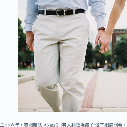
二○○六年，英國雜誌《Nuts 》(有人翻譯為瘋子)做了網路