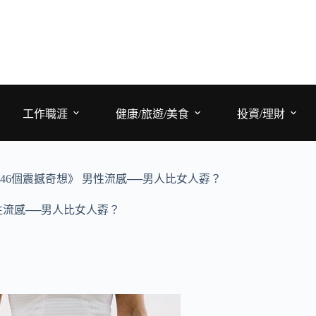
工作職涯
健康/旅遊/美食
投資/理財
6個震撼奇想》 男性流感──男人比女人孬？
性流感──男人比女人孬？