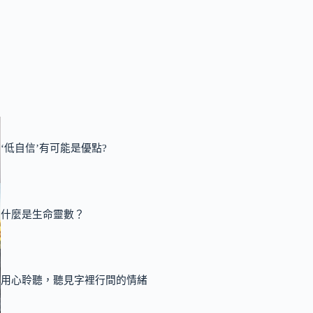
‘低自信’有可能是優點?
什麼是生命靈數？
用心聆聽，聽見字裡行間的情緒