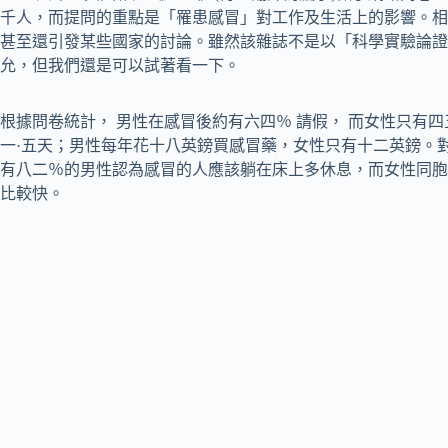
千人，而提問的重點是「罹患感冒」對工作及生活上的影響。相
甚至還引發某些國家的討論。雖然該雜誌不是以「科學實驗論證
允，但我們還是可以試著看一下。
根據問卷統計， 男性在感冒後約有六四％ 請假， 而女性只有四
一·五天；男性每年花十八英鎊買感冒藥，女性只有十二英鎊。
有八二％的男性認為感冒的人應該躺在床上多休息，而女性同胞
比較快。