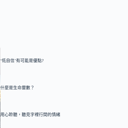
‘低自信’有可能是優點?
什麼是生命靈數？
用心聆聽，聽見字裡行間的情緒