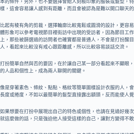
本的條件，另外，也不要選擇會給人刻板印象的服裝或髮型，特
樣，這會容易讓人感到有距離，而且會被認為是難以開口聊天的
比起有稜有角的剪裁，選擇輪廓比較寬鬆或圓滑的設計，更容易
體形象可以參考電視節目裡街訪中出現的受訪者，因為節目工作
上，那些被篩選過的訪問者也確實都是普通人，不會是打扮醒目
人，看起來比較沒有戒心跟距離感，所以比較容易談話交流。
打扮簡單自然與否的要因，在於讓自己某一部分看起來不顯眼，
的人品和個性上，成為兩人聊開的關鍵。
像是穿著素色、條紋、點點、格紋等簡單圖樣設計衣服的人，會
長度或捲度，不如以最簡單的髮型直接露出額頭，反而能使人覺
如果想要在打扮中展現出自己的特色或個性，也請在見過好幾次
就這麼做的話，只是強迫他人接受這樣的自己，讓對方變得不敢