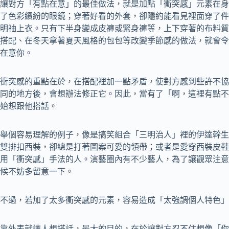
讓對方「有點在意」的最佳做法，就是加點「衝突感」元素在身
了色彩繽紛的眼鏡；穿著好看的外套，卻隱約能看見裡面穿了件
明袖上衣。只有下半身變成皮褲或緊身褲等，上下穿著的布料質
搭配、在冬天拿著夏天風格的包包等改變季節感的做法，就會令
在意你。
衝突感的重點在於，在搭配裡加一點矛盾，使對方感到些許不協
同的地方後，會想辦法修正它。因此，當有了「啊，這裡有點不
始想跟他搭話。
舉個容易理解的例子，像是搞笑組合「三明治人」裡的伊達幹生
雙排扣西裝，卻總是打著圖案可愛的領帶；或者是愛穿西裝皮鞋
用「衝突感」手法的人。演藝圈內有不少藝人，為了讓觀眾注意
候不妨多留意一下。
不過，若加了太多衝突感的元素，容易造成「太強調個人特色」
靠外表就讓人想搭話，最大的目的，在於讓對方忍不住想像「你