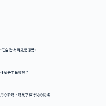
‘低自信’有可能是優點?
什麼是生命靈數？
用心聆聽，聽見字裡行間的情緒