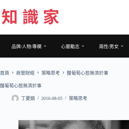
跳
至
主
要
內
容
品牌/人物/專欄
心靈勵志
兩性/男女
首頁
商管財經
策略思考
酸葡萄心態無濟於事
酸葡萄心態無濟於事
丁菱娟
2016-08-05
策略思考