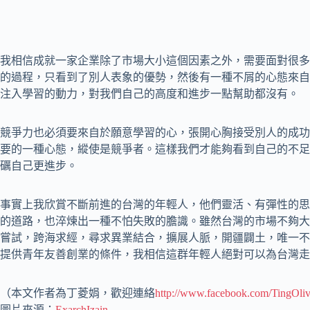
我相信成就一家企業除了市場大小這個因素之外，需要面對很多
的過程，只看到了別人表象的優勢，然後有一種不屑的心態來自
注入學習的動力，對我們自己的高度和進步一點幫助都沒有。
競爭力也必須要來自於願意學習的心，張開心胸接受別人的成功
要的一種心態，縱使是競爭者。這樣我們才能夠看到自己的不足
礪自己更進步。
事實上我欣賞不斷前進的台灣的年輕人，他們靈活、有彈性的思
的道路，也淬煉出一種不怕失敗的膽識。雖然台灣的市場不夠大
嘗試，跨海求經，尋求異業結合，擴展人脈，開疆闢土，唯一不
提供青年友善創業的條件，我相信這群年輕人絕對可以為台灣走
（本文作者為丁菱娟，歡迎連絡
http://www.facebook.com/TingOli
圖片來源：
ExarchIzain